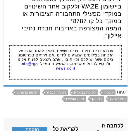
ביישומון WAZE ולעקוב אחר השינויים
במוקדי מפעילי התחבורה הציבורית או
במוקד כל קו 8787*
המפה המצורפת באדיבות חברת נתיבי
איילון".
אנו מכבדים זכויות יוצרים ועושים מאמץ לאתר את בעלי
הזכויות בצילומים המגיעים לידינו .אם זיהיתם בפרסומנו
צילום אשר יש לכם זכויות בו , אתם רשאים לפנות אלינו
ולבקש לחדול מהשימוש באמצעות המייל
info@rgg-
news.co.il
תגיות
אופנידן
חסימה בביאליק
חסימה בכביש
חסימה ברמת גן
נתיבי איילון
רמת גן
שביל אופניים
לכתבה זו
לקריאת כל
הוספת