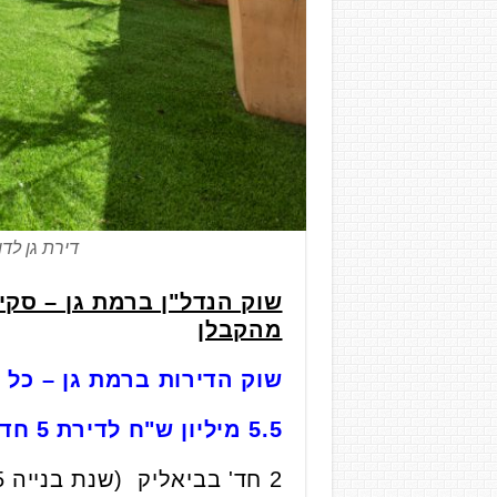
דירת גן לד
שוק הנדל"ן ברמת גן – סקי
מהקבלן
שוק הדירות ברמת גן – כל 
5.5 מיליון ש"ח לדירת 5 חדרים יד שנייה ברמת גן
2 חד' בביאליק (שנת בנייה 2005), קומה 6 מתוך 6, 38 מ"ר, כולל חנייה נמכרה ב-