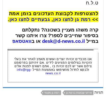
ט.ל.ח
להצטרפות לקבוצת העדכונים בזמן אמת
>>
רמת גן לחצו כאן
,
גבעתיים לחצו כאן
.
קרה משהו מעניין בשכונה? נתקלתם
בסיפור שחייבים לספר? צרו איתנו קשר
במייל
desk@d-news.co.il
או ב
וואטסאפ
אנו מכבדים זכויות יוצרים ועושים מאמץ לאתר את בעלי
הזכויות בצילומים המגיעים לידינו .אם זיהיתם בפרסומנו
צילום אשר יש לכם זכויות בו , אתם רשאים לפנות אלינו
ולבקש לחדול מהשימוש באמצעות המייל
info@rgg-
news.co.il
תגיות
אירועי שבועות ברמת גן
רמת גן מקומי