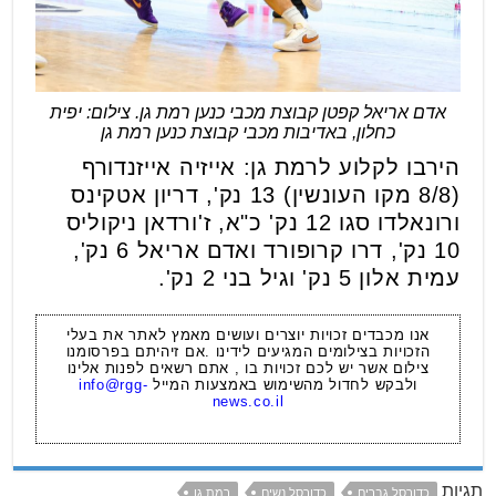
אדם אריאל קפטן קבוצת מכבי כנען רמת גן. צילום: יפית
כחלון, באדיבות מכבי קבוצת כנען רמת גן
הירבו לקלוע לרמת גן: אייזיה אייזנדורף
(8/8 מקו העונשין) 13 נק', דריון אטקינס
ורונאלדו סגו 12 נק' כ"א, ז'ורדאן ניקוליס
10 נק', דרו קרופורד ואדם אריאל 6 נק',
עמית אלון 5 נק' וגיל בני 2 נק'.
אנו מכבדים זכויות יוצרים ועושים מאמץ לאתר את בעלי
הזכויות בצילומים המגיעים לידינו .אם זיהיתם בפרסומנו
צילום אשר יש לכם זכויות בו , אתם רשאים לפנות אלינו
ולבקש לחדול מהשימוש באמצעות המייל
info@rgg-
news.co.il
תגיות
כדורסל גברים
כדורסל נשים
רמת גן