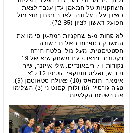
מתוך 10 מחזורים עד כה. הפעם הצליחו
השחקניות של המאמן עדן ענבר לצאת
כשידן על העליונה, לאחר ניצחון חוץ מול
הפועל ראשון-לציון (72-85).
לא פחות מ-5 שחקניות רמת-גן סיימו את
המשחק בספרות כפולות בשורה
הסטטיסטית. מעל כולן בלטה הזרה
ויקטוריה ויויאנס עם משחק שיא של 19
נקודות ו-7 ריבאונדים. גילי אייזנר, שיר
תירוש, ואליס חתוקאי הוסיפו 12 כ"א.
אימארי תומאס (10) פאולה סטאוטמן (9),
טג'ה גורסיץ' (8) ולורן קסנטיני (3) השלימו
את רשימת הקלעיות.