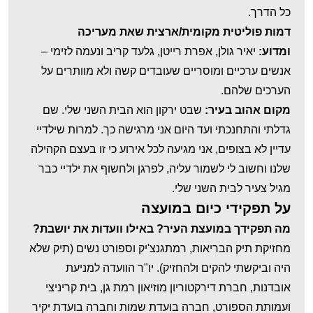
כל הדרך.
דמות פוליטית מקומית/ארצית שאת מעריכה
ומדוע:
יאיר גולן, אפרת רייטן, גלעד קריב ונעמה לזימי –
אנשים ערכיים ומוסריים שעובדים קשה ולא מוותרים על
הערכים שלהם.
⁠מקום אהוב בעיר:
שבט ירקון הוא הבית השני שלי. שם
גדלתי והתחנכתי ועד היום אני מרגישה כך. למרות שילדיי
עדיין לא בצופים, אני מגיעה לכל אירוע כי זו בעצם הקהילה
שלנו וחשוב לי לשמור עליה, לפרגן ולחשוף את ילדיי כבר
מגיל צעיר לבית השני שלי.
על תפקידי כיום במועצה
מה תפקידך במועצת העיר? באילו וועדות את יושבת?
מחזיקת תיק הבריאות, רמתגנצ'יק וספורט נשים (תיק שלא
היה וביקשתי להקים ולהחזיק). יו"ר הוועדה למניעת
אובדנות, חברת דירקטוריון מוזיאון רמת גן, בית קריניצי
ועמותת הספורט, חברה בועדת שמות וחברה בועדת יקיר