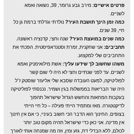
פרטים אישיים:
מירב גבע גרומר, 39, נשואה ואמא
לשניים.
כמה זמן הינך תושבת העיר?
נולדתי וגדלתי ברמת גן כל
חיי, 39 שנים.
כמה שנים במועצת העיר?
שנה וחצי, קדנציה ראשונה.
תחביבים:
אני שחקנית, זמרת וסטנדאפיסטית. הפכתי את
התחביבים שלי למקצוע.
משהו שחשוב לך שידעו עליך:
אשת מילואימניק ואמא
לשניים. עד לפני שנתיים וחצי לא היה לי שום קשר
לפוליטיקה, למעט העובדה שסבא שלי אליעזר שוסטק ז"ל
היה שר הבריאות בממשלות בגין ושמיר. נכנסתי לפוליטיקה
בעקבות המחאות והחשש הגדול שישראל תהפוך
לדיקטטורה. מאז ומתמיד הייתי פעילה – כל חיי הייתי
בצופים. החינוך הוא הדבר הכי חשוב בעיניי, כי אם אין חינוך
אין מדינה. אני כאן כדי שישראל תהיה מקום טוב יותר
לכולם, ללא הבדלי דת, גזע ומין, וזה מה שמנחה אותי לאורך