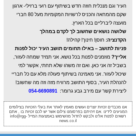
העיר וגם מנכלית חוזה חדש בשיתוף עם רועי ברזילי- ארגון
שקם מהמחאה והכניס לרשויות המקומיות מעל 80 חברי
מועצה ליברליים בכל הארץ.
שלושה נושאים שחשוב לך לקדם במהלך
הקדנציה:
חוסן! חינוך! קהילה!
פניות לתושב – באילו תחומים תושב העיר יכול לפנות
אלייך?
מוזמנים לפנות בכל נושא. אני תמיד שמחה לעזור,
בשביל זה אני כאן. ואם זה משהו שלא תחתי, אקשר למי
שיכול לעזור. אני מאמינה בשיתוף פעולה מלא עם כל חבריי
להנהלת העיר, בסוף התושב מרוויח מזה וזה מה שחשוב!
ליצירת קשר עם מירב גבע גרומר:
054-6690891
אנו מכבדים זכויות יוצרים ועושים מאמץ לאתר את בעלי הזכויות בצילומים
המגיעים לידינו .אם זיהיתם בפרסומנו צילום אשר יש לכם זכויות בו , אתם
רשאים לפנות אלינו ולבקש לחדול מהשימוש באמצעות המייל
info@rgg-
news.co.il