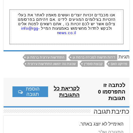
אנו מכבדים זכויות יוצרים ועושים מאמץ לאתר את בעלי
הזכויות בצילומים המגיעים לידינו .אם זיהיתם בפרסומנו
צילום אשר יש לכם זכויות בו , אתם רשאים לפנות אלינו
ולבקש לחדול מהשימוש באמצעות המייל
info@rgg-
news.co.il
תגיות
דירות חדשות למכירה ברמת גן
התחדשות עירונית ברמת גן
פרויקט האם
קבוצת סופרין
שכונת נוה יהושע התחדשות עירונית
לכתבה זו
לקריאת כל
הוספת
התפרסמו 0
תגובה
התגובות
תגובות
כתיבת תגובה
האימייל לא יוצג באתר.
התגובה שלך