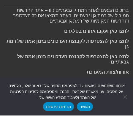
ברוכים הבאים לאתר רמת גן גבעתיים ניוז – אתר החדשות
המוביל של רמת גן וגבעתיים. באתר תמצאו את כל העדכונים
והחדשות המקומיות של רמת גן וגבעתיים.
לחצו כאן ועקבו אחרנו בטלגרם
לחצו כאן להצטרפות לקבוצת העדכונים בזמן אמת של רמת
גן
לחצו כאן להצטרפות לקבוצת העדכונים בזמן אמת של
גבעתיים
אודות/צוות המערכת
אנחנו משתמשים בעוגיות כדי לשפר את החוויה שלך באתר שלנו, בלחיצה
על מסכים, אני מאשרת שקראתי, הבנתי ומסכים/מה למדיניות הפרטיות
Powered by
Nintay
של האתר ולעיבוד המידע האישי שלי.
מאשר
מדיניות פרטיות
© כל הזכויות שמורות 2026, רמת גן גבעתיים ניוז.
הצהרת נגישות
|
חדשות בת ים-חולון
|
חדשות רמת גן-גבעתיים
|
חדשות בקעת אונו
|
תקנון אתר ומדיניות פרטיות