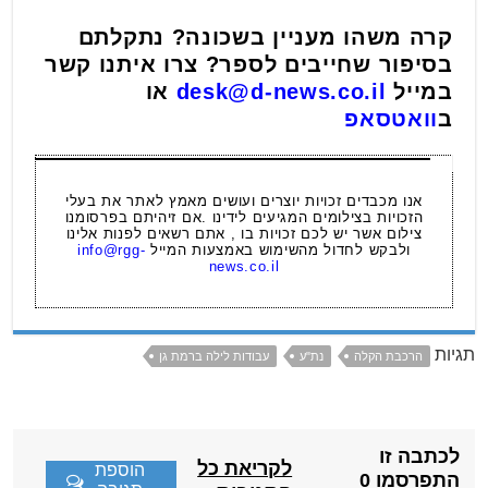
קרה משהו מעניין בשכונה? נתקלתם
בסיפור שחייבים לספר? צרו איתנו קשר
במייל
desk@d-news.co.il
או
ב
וואטסאפ
אנו מכבדים זכויות יוצרים ועושים מאמץ לאתר את בעלי
הזכויות בצילומים המגיעים לידינו .אם זיהיתם בפרסומנו
צילום אשר יש לכם זכויות בו , אתם רשאים לפנות אלינו
ולבקש לחדול מהשימוש באמצעות המייל
info@rgg-
news.co.il
תגיות
הרכבת הקלה
נת"ע
עבודות לילה ברמת גן
לכתבה זו
לקריאת כל
הוספת
התפרסמו 0