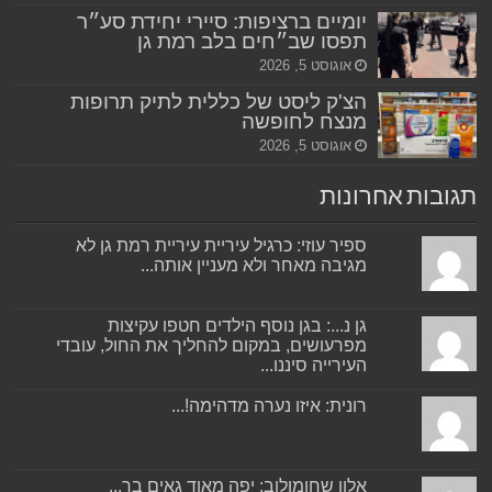
יומיים ברציפות: סיירי יחידת סע״ר
תפסו שב״חים בלב רמת גן
אוגוסט 5, 2026
הצ'ק ליסט של כללית לתיק תרופות
מנצח לחופשה
אוגוסט 5, 2026
תגובות אחרונות
ספיר עוזי: כרגיל עיריית עיריית רמת גן לא
מגיבה מאחר ולא מעניין אותה...
גן נ...: בגן נוסף הילדים חטפו עקיצות
מפרעושים, במקום להחליך את החול, עובדי
העירייה סיננו...
רונית: איזו נערה מדהימה!...
אלון שחומולוב: יפה מאוד גאים בך...