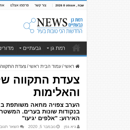
צור קשר
פרסמו אצלנו
אוד
שבת , אוגוסט 8 2026
רמת גן
גבעתיים
מדורים
ראשי
/
עמוד הבית ראשי
/
צעדת התקווה 
צעדת התקווה של 
והאלימות
הערב צפויה מחאה משותפת בהש
בנקודות שונות בערים. המשטר
האירוע: "אלפים יגיעו"
גיא גפן
נובמבר 5, 2020
השאר תגוב