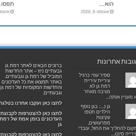
הוא…
תפסו
אוגוסט 6, 2026
אוגוסט 5, 
ובות אחרונות
ברוכים הבאים לאתר רמת גן
גבעתיים ניוז – אתר החדשות
ספיר עוזי: כרגיל
המוביל של רמת גן וגבעתיים.
עיריית עיריית
באתר תמצאו את כל העדכונים
רמת גן לא
והחדשות המקומיות של רמת גן
מגיבה מאחר
וגבעתיים.
 מעניין אותה...
לחצו כאן ועקבו אחרנו בטלגר
גן נ...: בגן נוסף
הילדים חטפו
לחצו כאן להצטרפות לקבוצת
עקיצות
העדכונים בזמן אמת של רמת
מפרעושים,
גן
ום להחליך את החול, עובדי
רייה סיננו...
לחצו כאן להצטרפות לקבוצת