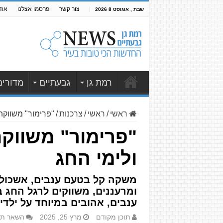
צור קשר
פרסמו אצלנו
אוד
שבת , אוגוסט 8 2026
רמת גן
גבעתיים
מדורים
ראשי
/
ראשי
/
צרכנות
/
"פרימור" משווקת
"פרימור" משווק
ולימי החג
משקה קל בטעם ענבים, אשכוליות
ענבים, אהובים במיוחד על ילדי
תוכן מקודם
מרץ 25, 2025
השאר תג