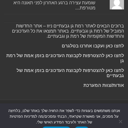
שומעת עצירה ברגע האחרון לפני תאונה היא
מטורפת....
ברוכים הבאים לאתר רמת גן גבעתיים ניוז – אתר החדשות
המוביל של רמת גן וגבעתיים. באתר תמצאו את כל העדכונים
והחדשות המקומיות של רמת גן וגבעתיים.
לחצו כאן ועקבו אחרנו בטלגרם
לחצו כאן להצטרפות לקבוצת העדכונים בזמן אמת של רמת
גן
לחצו כאן להצטרפות לקבוצת העדכונים בזמן אמת של
גבעתיים
אודות/צוות המערכת
Powered by
Nintay
אנחנו משתמשים בעוגיות כדי לשפר את החוויה שלך באתר שלנו, בלחיצה
על מסכים, אני מאשרת שקראתי, הבנתי ומסכים/מה למדיניות הפרטיות
© כל הזכויות שמורות 2026, רמת גן גבעתיים ניוז.
הצהרת נגישות
|
של האתר ולעיבוד המידע האישי שלי.
חדשות בת ים-חולון
|
חדשות רמת גן-גבעתיים
|
חדשות בקעת אונו
|