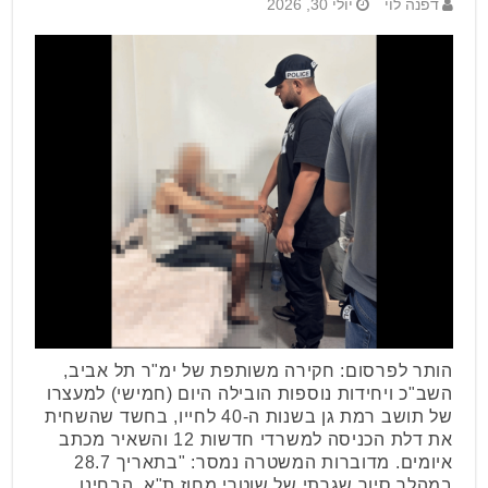
דפנה לוי
יולי 30, 2026
הותר לפרסום: חקירה משותפת של ימ"ר תל אביב,
השב"כ ויחידות נוספות הובילה היום (חמישי) למעצרו
של תושב רמת גן בשנות ה-40 לחייו, בחשד שהשחית
את דלת הכניסה למשרדי חדשות 12 והשאיר מכתב
איומים. מדוברות המשטרה נמסר: "בתאריך 28.7
במהלך סיור שגרתי של שוטרי מחוז ת"א, הבחינו