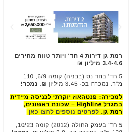
רמת גן דירות 4 חד' ויותר טווח מחירים
3.4-4.6 מיליון ₪
5 חד’ בחד נס (בבניה) קומה 6/9, 110
מ”ר. נמכרה בכ- 3.45 מיליון ₪.
נמכר!
למכירה: פנטהאוז יוקרתי לכניסה מיידית
במגדל Highline – שכונת ראשונים,
רמת גן.
לפרטים נוספים לחצו כאן
5 חד’ בעמק החולה (2012) קומה 10/23,