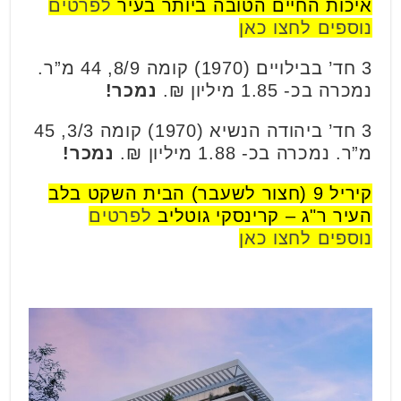
איכות החיים הטובה ביותר בעיר
לפרטים
נוספים לחצו כאן
3 חד’ בבילויים (1970) קומה 8/9, 44 מ”ר.
נמכרה בכ- 1.85 מיליון ₪.
נמכר!
3 חד’ ביהודה הנשיא (1970) קומה 3/3, 45
מ”ר. נמכרה בכ- 1.88 מיליון ₪.
נמכר!
קיריל 9 (חצור לשעבר) הבית השקט בלב
העיר ר"ג – קרינסקי גוטליב
לפרטים
נוספים לחצו כאן