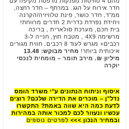
מהם 4 סוויטות מפנקות מרפסת מקיפה עם
חדר אירוח על הגג. במרתף – חדר רחצה,
ממ"ד, חדר כושר, פינת טלוויזיה/הקרנה
ויחידת נפרדת כדרית 2 חדרים מרווחת!
בית חכם, מערכת סולארית , בריכה
מרשימה 4X9 , מטבח חוץ, חנייה ל-3
רכבים+ מגרש לעוד 8 רכבים. חווית מגורים
איכותית ביותר!
מחיר מבוקש: 13.48
מיליון ₪.
מירב תומר – מומחית לנכסי
יוקרה
איסוף וניתוח הנתונים ע"י משרד הומס
נדל"ן – מוכרים את הדירה שלכם? רוצים
לדעת כמה היא שווה באמת? התקשרו
עכשיו ונעזור לכם למכור אותה במהירות
ובמחיר הנכון >>>
לפרטים נוספים