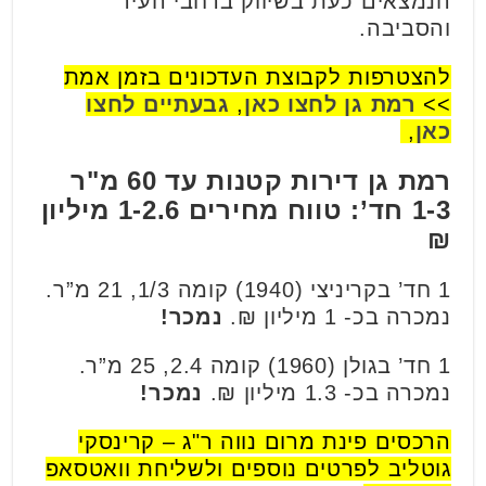
הנמצאים כעת בשיווק ברחבי העיר
והסביבה.
להצטרפות לקבוצת העדכונים בזמן אמת
>>
רמת גן לחצו כאן
,
גבעתיים לחצו
כאן
,
רמת גן דירות קטנות עד 60 מ"ר
1-3 חד’: טווח מחירים 1-2.6 מיליון
₪
1 חד’ בקריניצי (1940) קומה 1/3, 21 מ”ר.
נמכרה בכ- 1 מיליון ₪.
נמכר!
1 חד’ בגולן (1960) קומה 2.4, 25 מ”ר.
נמכרה בכ- 1.3 מיליון ₪.
נמכר!
הרכסים פינת מרום נווה ר"ג – קרינסקי
גוטליב לפרטים נוספים ולשליחת וואטסאפ