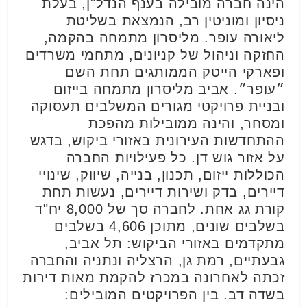
הינה חברה מובילה בענף הנדל"ן, בעלת
ניסיון ומוניטין רב, הנמצאת בשליטת
ליאורה עופר. מליסרון מתמחה בהקמה,
החזקה וניהול של קניונים, מתחמי משרדים
ופארקי הייטק הממותגים תחת השם
״עופר״. אביב מליסרון מתמחה בייזום
ובניית פרויקטי מגורים המשלבים תעסוקה
ומסחר, והינה ממובילות מהפכת
ההתחדשות העירונית באזורי ביקוש, בדגש
על אזור גוש דן. כל פעילויות החברה
הכוללות ייזום, תכנון, בנייה, שיווק, שינויי
דיירים, בדק ושירות דיירים, נעשות תחת
קורת גג אחת. לחברה סך של 8,000 יח"ד
בשלבים שונים, מתוכן 4,606 בשלבים
מתקדמים באזורי הביקוש: תל אביב,
גבעתיים, רמת גן, הרצליה ונתניה והחברה
זכתה לאחרונה במכרז להקמת מאות דירות
בשדה דב. בין הפרויקטים המובילים: