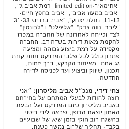
"אחימאיר-limited edition רמת אביב ג'",
"אביב במעוז אביב", "אביב בחפץ חיים-
11-13, נחלת יצחק", "אביב ברדינג 31-33"
"ליבר- נווה צדק", "אליפלט" ו-"לבונטין",
לצד זכייתה לאחרונה של החברה במכרז
להקמת מאות דירות בשדה דב. החברה
מקפידה על רמת ביצוע גבוהה ומציעה
פתרון כולל לכל שלבי הפרויקט תחת קורת
גג אחת- מאיתור הקרקע, דרך יזמות,
תכנון, שיווק וביצוע ועד לכניסה לדירה
החדשה.
צחי דידי, מנכ״ל אביב מליסרון:
״אני
רוצה להודות לבעלי המתחם על בחירתם
באביב מליסרון כיזם הפרויקט ועל הבעת
האמון יוצאת הדופן, שבאה לידי ביטוי
בהשגת רוב חוקי בזמן שיא של שבועיים
בלבד- תהליך שלרוב נמשך כשנה.