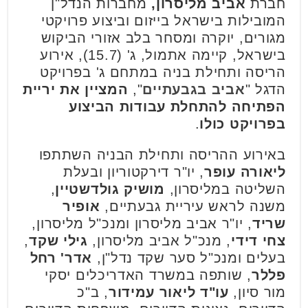
חברת
אביב מליסרון
,
מחברות הנדל"ן
המובילות בישראל בייזום וביצוע פרויקטי
מגורים, יוקרה ומסחר בלב אזורי הביקוש
בישראל, קיימה אתמול, ג' (15.7), אירוע
הריסה ותחילת בניה במתחם ג' בפרויקט
הדגל "
אביב בגבעתיים
",
המציין את יריית
הפתיחה להתחלת עבודות הביצוע
בפרויקט
כולו
.
באירוע ההריסה ותחילת הבניה השתתפו
ליאורה עופר
, יו"ר דירקטוריון ובעלת
השליטה במליסרון,
מושיק גולדשטיין
,
משנה לראש עיריית גבעתיים,
אופיר
שריד
, יו"ר אביב מליסרון ומנכ"ל מליסרון,
צחי דידי
, מנכ"ל אביב מליסרון,
גילי שקד
,
בעלים ומנכ"ל סער שקד נדל"ן,
אדר' רחל
פללר
, שותפה במשרד האדריכלים יסקי
מור סיון,
עו"ד ליאור עמידור
, ב"כ