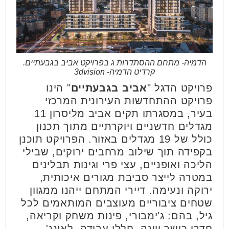
הדמיה- מתחם ההסתדרות ג בפרויקט אביב בגבעתיים.
קרדיט הדמיה- 3dvision
פרויקט הדגל "
אביב בגבעתיים
" הינו
פרויקט ההתחדשות העירונית המרכזי
בעיר, במסגרתו תקים אביב מליסרון 11
מגדלים חדשניים ויוקרתיים מתוך תכנון
כולל של 19 מגדלים באזור. הפרויקט תוכנן
בקפידה תוך שילוב מרחבים ירוקים, שבילי
הליכה ואופניים, עצי פרי וגינות תבלינים
במטרה לייצר סביבת מגורים איכותית,
ירוקה ונעימה. דיירי המתחם ייהנו ממגוון
שטחים ציבוריים מעוצבים המותאמים לכל
גיל, בהם: ג'ימבורי, פינות משחק וקריאה,
חדרי כושר ויוגה, חללי עבודה, לאונג'