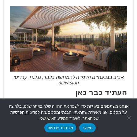
אביב בגבעתיים הדמייה להמחשה בלבד, ט.ל.ח. קרדיט:
3Division
העתיד כבר כאן
ומה לגבי הדירות עצמן? אביב בגבעתיים
אנחנו משתמשים בעוגיות כדי לשפר את החוויה שלך באתר שלנו, בלחיצה
על מסכים, אני מאשרת שקראתי, הבנתי ומסכים/מה למדיניות הפרטיות
מציג סטנדרט מוקפד במיוחד גם ברמת
של האתר ולעיבוד המידע האישי שלי.
הגימור של כלל סוגי הדירות בפרויקט.
מאשר
מדיניות פרטיות
התמהיל המגוון כולל דירות 3-6 חדרים וכן