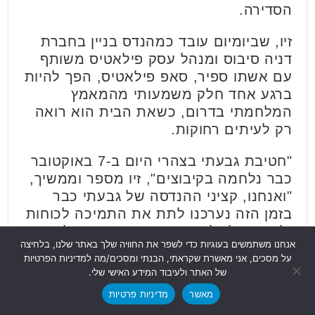
הסדירה.
זיו, שביומיום עובד כמהנדס בניין בחברת
דניה סיבוס ומנהל עסק פילאטיס משותף
עם אשתו ספיר, סאפ פילאטיס, הפך להיות
ברגע אחד חלק משמעותי מהמאמץ
המלחמתי בדרום, כשאת הבית הוא רואה
רק לעיתים רחוקות.
"חטיבת גבעתי בצהרי היום ב-7 באוקטובר
כבר נלחמה בקיבוצים", זיו מספר וממשיך,
"ואנחנו, קציני ההנדסה של גבעתי כבר
בזמן הזה נערכנו לתת את התמיכה לכוחות
ולהיערך לשלב הכניסה הקרקעית, ולעשות
אנחנו משתמשים בעוגיות כדי לשפר את החוויה שלך באתר שלנו, בלחיצה
את התפקיד שלנו, וכמובן להיערך לקראת
על מסכים, אני מאשרת שקראתי, הבנתי ומסכים/מה למדיניות הפרטיות
ההמשך. בעיקרון, חטיבת גבעתי היא
של האתר ולעיבוד המידע האישי שלי.
חטיבת חי"ר שיש לה את כוחות ההנדסה
מאשר
מדיניות פרטיות
שלה. הכוחות הסדירים מצאו את עצמם