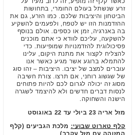
כאשר קלף זה מופיע, זה לרוב מעיד על
זרע שנשתל בעולם החומרי, בתחושות
הביטחון והיציבות שלכם. כמו הזרע, גם את
ההזדמנות הזו יש לטפח, ולפעמים להשקיע
בה באנרגיה, זמן או כספים. אולם בנוסף
להשקעה, עליכם לוודא כי אתם מוכנים
פסיכולוגית להזדמנויות שמופיעות. כדי
להצליח לקצור את מתנת היקום, עלינו
להתמלא ברוגע אשר מגיע כאשר אנו
עוברים למצב של יציבו. היציבות – זהו סוג
של שגשוג רוחני, אם תרצו. צורת חשיבה
מסוג זה יכולה לגרום לכם להיות פתוחים
לנסות דברים חדשים ולא להיצמד לשגרה
הישנה והשחוקה.
מזל אריה 23 ביולי עד 22 באוגוסט
קלף טארוט שבועי:
מלכת הגביעים (קלף
המזוהה עם מזל עקרב)