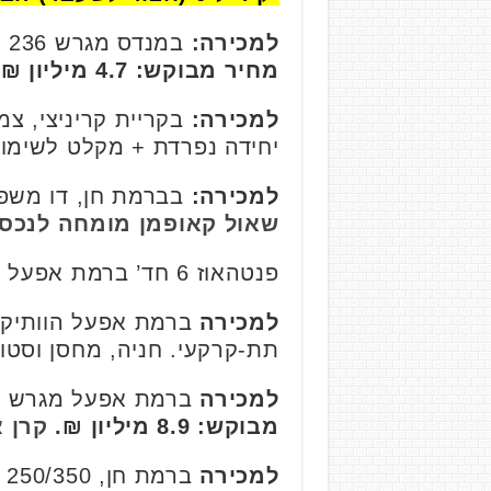
למכירה:
במנדס מגרש 236 מ"ר, קרקע פרטית לבניית דו משפחתי. הוגשו תוכניות לקבלת היתר בניה.
מחיר מבוקש: 4.7 מיליון ₪.
למכירה:
יחידה נפרדת + מקלט לשימוש
למכירה:
בברמת חן, דו משפחתי, כ- 250 מ"ר, יש זכו
שאול קאופמן מומחה לנכסי
פנטהאוז 6 חד’ ברמת אפעל (בבניה) קומה 22/23, 197 מ”ר. נמכרה בכ-8.58 מיליון ₪.
למכירה
תת-קרקעי. חניה, מחסן וסטו
למכירה
ברמת אפעל מגרש פינתי משגע 488 מ"ר, 9 חדרים+מקלט
מבוקש: 8.9 מיליון ₪.
קרן א
למכירה
ברמת חן, 250/350 מ"ר , 3 קומות כולל עליית גג+מרתף.