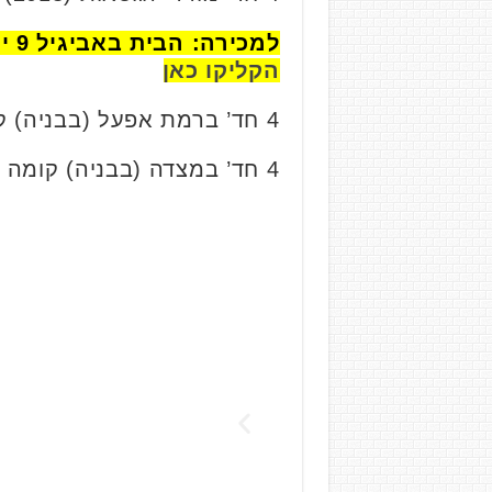
למכירה: הבית באביגיל 9 יוקרה ושקט בשכונת חרוזים ר"ג – צ.פ חברה לבניין.
הקליקו כאן
4 חד’ ברמת אפעל (בבניה) קומה 15/23, 106 מ”ר. נמכרה בכ- 4.26 מיליון ₪.
4 חד’ במצדה (בבניה) קומה 7/9, 113 מ”ר. נמכרה בכ-5.31 מיליון ₪.