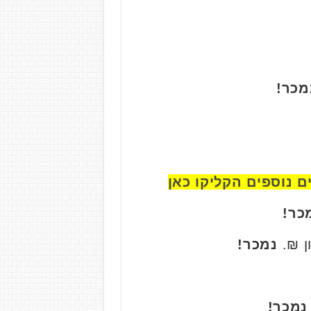
מכר!
 נוספים הקליקו כאן
כר!
נמכר!
נמכר!