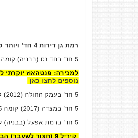
רמת גן דירות 4 חד' ויותר טווח מחירים 3.4-4.6 מיליון ₪
5 חד’ בחד נס (בבניה) קומה 6/9, 110 מ”ר. נמכרה בכ- 3.45 מיליון ₪.
למכירה: פנטהאוז יוקרתי לכניסה מיידית במגדל 
נוספים לחצו כאן
5 חד’ בעמק החולה (2012) קומה 10/23, 128 מ”ר. נמכרה בכ- 3.9 מיליון ₪.
5 חד’ במצדה (2017) קומה 4/5, 109 מ”ר. נמכרה בכ-4.15 מיליון ₪.
5 חד’ ברמת אפעל (בבניה) קומה 8/23, 122 מ”ר. נמכרה בכ- 4.61 מיליון ₪.
קיריל 9 (חצור לשעבר) הבית השקט בלב העיר ר"ג – קרינסקי גוטליב