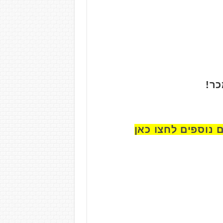
כר!
 נוספים לחצו כאן