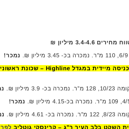
נמכר!
Highline – שכונת ראשונים, רמת גן.
נמ
נמכר!
נמ
לפרט