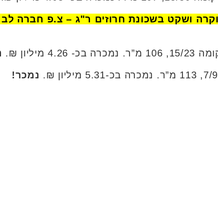
נ
נמכר!