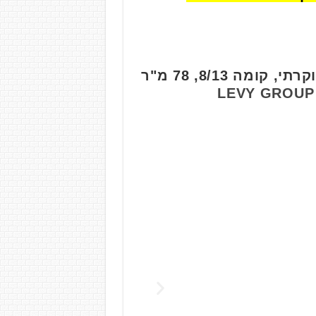
למכירה: 3 חד' חדשה מהניילונים (לפני אכלוס) בפרויקט אאורה הרא"ה היוקרתי, קומה 8/13, 78 מ"ר