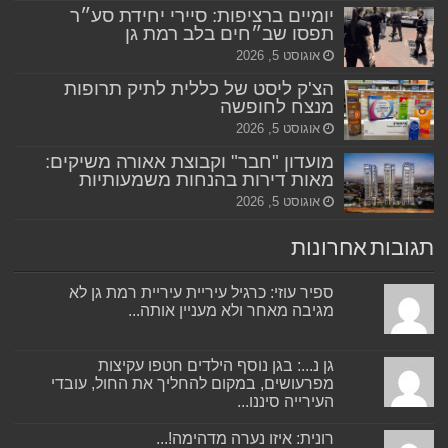
יומיים ברציפות: סיירי יחידת סע״ר
תפסו שב״חים בלב רמת גן
אוגוסט 5, 2026
הצ'ק ליסט של כללית לתיק תרופות
מנצח לחופשה
אוגוסט 5, 2026
מועדון "חבר" וקבוצת אאורה משיקים:
מאות דירות בהנחות משמעותיות
אוגוסט 5, 2026
תגובות אחרונות
ספיר עוזי: כרגיל עיריית עיריית רמת גן לא
מגיבה מאחר ולא מעניין אותה...
גן נ...: בגן נוסף הילדים חטפו עקיצות
מפרעושים, במקום להחליך את החול, עובדי
העירייה סיננו...
רונית: איזו נערה מדהימה!...