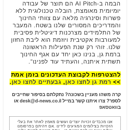
הבמה ב-AI Pitch הם תוצר של עבודה
יומיומית מאומצת, הובלה טכנולוגית ללא
פשרות וסינרגיה מלאה עם צוותי החינוך
והמדריכים המסורים שלנו בשטח. המעבר
של התלמידים מצרכנות דיגיטלית פסיבית
למעורבות אקטיבית ויוזמת הוא ליבת החזון
שלנו. זוהי רק שנת הפעילות הראשונה
ברמת גן, בנינו כאן יחד עם אגף החינוך
תשתית איתנה, והעתיד עוד לפנינו".
להצטרפות לקבוצת העדכונים בזמן אמת
>>
רמת גן לחצו כאן
,
גבעתיים לחצו כאן
.
קרה משהו מעניין בשכונה? נתקלתם בסיפור שחייבים
לספר? צרו איתנו קשר במייל
desk@d-news.co.il
או
ב
וואטסאפ
אנו מכבדים זכויות יוצרים ועושים מאמץ לאתר את בעלי
הזכויות בצילומים המגיעים לידינו .אם זיהיתם בפרסומנו