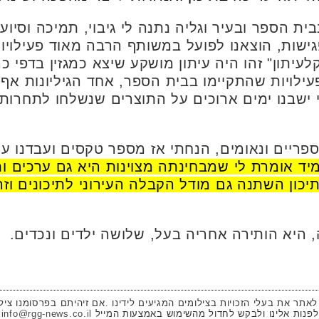
ית הספר ובעיר וגליה נתנה לי גיבוי, תמיכה וסיוע
פגישות, הוצאנו לפועל במשותף הרבה מאוד פעילויות
יתון" זהו היה עיתון מושקע שיצא כמגזין בדפי כר
פעילויות שהתקיימו בבית הספר, אחד הגיליונות 
ני ישבנו ימים ארוכים על התוצרים שנשלחו לתחרות
פריים ונאומים, הנחתי אז מספר טקסים ועבדנו על
יד אומרת לי שמבחינתה מצוינות היא גם ערכים ו
יכון השתנה גם מודל הקבלה העירוני לתיכונים ו
 לאתר את בעלי הזכויות בצילומים המגיעים לידינו .אם זיהיתם בפרסומנו ציל
לפנות אלינו ולבקש לחדול מהשימוש באמצעות המייל
info@rgg-news.co.il