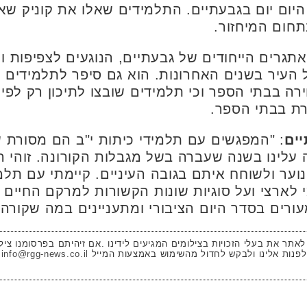
 היום יום בגבעתיים. התלמידים שאלו את קוניק ש
תחום המיחזור.
תגרים הייחודים של גבעתיים, הנוגעים לצפיפות 
עיר בשנים האחרונות. הוא גם סיפר לתלמידים על 
 בבתי הספר וכי תלמידים שובצו לתיכון רק לפי שי
ת בבתי הספר.
יים
: "המפגשים עם תלמידי כיתות י"ב הם מסורת
עלינו בשנה שעברה בשל מגבלות הקורונה. זוהי ה
וער ולשוחח איתם בגובה העיניים. קיימתי עם תלמ
 לארצי ועל סוגיות שונות הקשורות למרקם החיים 
רים בסדר היום הציבורי ומתעניינים במה שקורה ב
 לאתר את בעלי הזכויות בצילומים המגיעים לידינו .אם זיהיתם בפרסומנו ציל
לפנות אלינו ולבקש לחדול מהשימוש באמצעות המייל
info@rgg-news.co.il