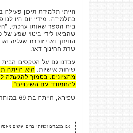
הייתי תלמידת תיכון פעילה בב
כתלמידה. מידיי יום היו לנו 
בית הספר שאותו ערכתי, "הקלע
שהביאו לידי ביטוי שפע של 
החינוך ואני זוכרת שגליה וא
שרת החינוך דאז.
עבדנו גם על הטקסים הבית ס
שיחות אישיות.
היא הייתה תמ
מהציונים. בסמוך להגעתה לת
להתמודד עם השינויים".
שפירא, הייתה בת 69 במותה, היא הותירה אחריה בעל, שלושה ילדים ונכדים.
אנו מכבדים זכויות יוצרים ועושים מאמץ