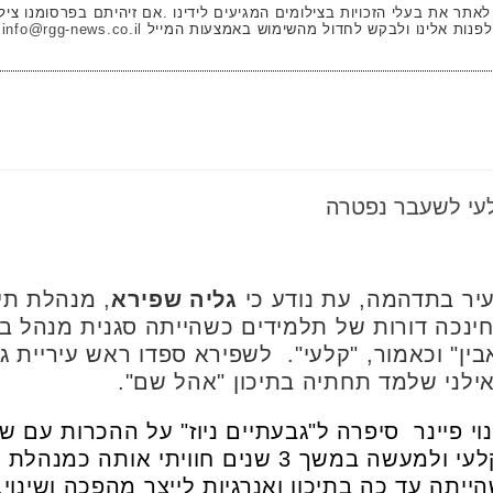
 לאתר את בעלי הזכויות בצילומים המגיעים לידינו .אם זיהיתם בפרסומנו ציל
לפנות אלינו ולבקש לחדול מהשימוש באמצעות המייל
info@rgg-news.co.il
קלעי לשעבר נפטרה
עיר בתדהמה, עת נודע כי
גליה שפירא
, מנהלת תיכ
שפירא, חינכה דורות של תלמידים כשהייתה סגנית מנהל 
ין" וכאמור, "קלעי". לשפירא ספדו ראש עיריית גב
אילני שלמד תחתיה בתיכון "אהל שם".
י פיינר סיפרה ל"גבעתיים ניוז" על ההכרות עם שפ
גליה הגיעה לנהל את תיכון קלעי ולמעשה במשך 3 שנים
ייתה עד כה בתיכון ואנרגיות לייצר מהפכה ושינוי.