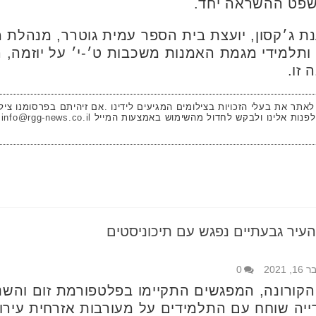
 ג׳קסון, יועצת בית הספר עמית גוטרר, מנהלת מג
ותלמידי מגמת האמנות משכבות ט׳-י׳ על יוזמה, ה
 זו.
 לאתר את בעלי הזכויות בצילומים המגיעים לידינו .אם זיהיתם בפרסומנו ציל
לפנות אלינו ולבקש לחדול מהשימוש באמצעות המייל
info@rgg-news.co.il
יר גבעתיים נפגש עם תיכוניסטים
 2021
0
קורונה, המפגשים התקיימו בפלטפורמת זום והשנ
יה שוחח עם התלמידים על מעורבות אזרחית עירונ