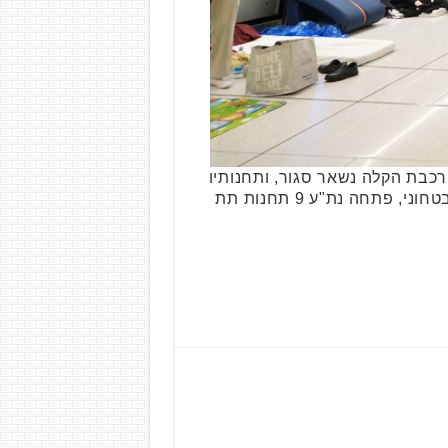
כבת הקלה נשאר סגור, ותחנותיו
התת-קרקעיות ברחבי גוש דן משמשות כעת כמחסות ומרחבים מוגנים לציבור הרחב. לאור המצב הבטחוני, פתחה נת"ע 9 תחנות תת