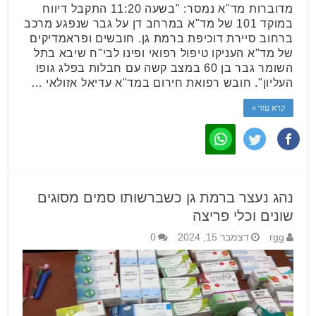
מדוברות מד"א נמסר: "בשעה 11:20 התקבל דיווח
במוקד 101 של מד"א במרחב דן על גבר שנפגע מרכב
ברחוב סיירת דוכיפת ברמת גן. חובשים ופראמדיקים
של מד"א העניקו טיפול רפואי ופינו לבי"ח שיבא בתל
השומר גבר בן 60 במצב קשה עם חבלות בפלג גופו
העליון". חובש רפואת חירום במד"א עדיאל אזולאי …
קרא עוד »
נהג נעצר ברמת גן כשברשותו סמים מסוגים
שונים וכלי פריצה
rgg
דצמבר 15, 2024
0