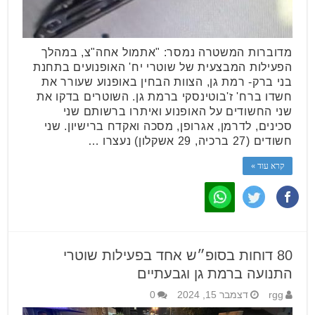
מדוברות המשטרה נמסר: "אתמול אחה"צ, במהלך
הפעילות המבצעית של שוטרי יח' האופנועים בתחנת
בני ברק- רמת גן, הצוות הבחין באופנוע שעורר את
חשדו ברח' ז'בוטינסקי ברמת גן. השוטרים בדקו את
שני החשודים על האופנוע ואיתרו ברשותם שני
סכינים, לדרמן, אגרופן, מסכה ואקדח ברישיון. שני
חשודים (27 ברכיה, 29 אשקלון) נעצרו …
קרא עוד »
80 דוחות בסופ״ש אחד בפעילות שוטרי
התנועה ברמת גן וגבעתיים
rgg
דצמבר 15, 2024
0