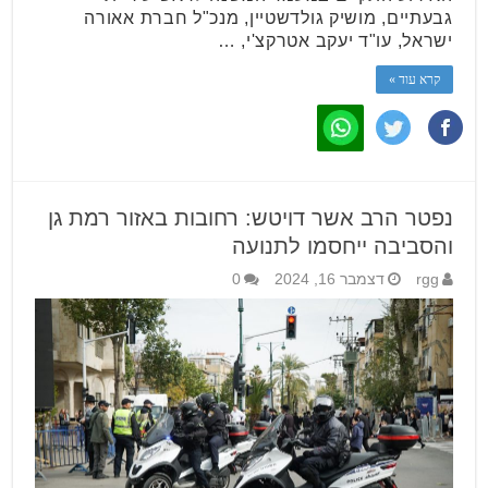
גבעתיים, מושיק גולדשטיין, מנכ"ל חברת אאורה
ישראל, עו"ד יעקב אטרקצ'י, …
קרא עוד »
נפטר הרב אשר דויטש: רחובות באזור רמת גן
והסביבה ייחסמו לתנועה
rgg
דצמבר 16, 2024
0