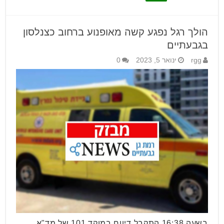
הולך רגל נפגע קשה מאופנוע ברחוב כצנלסון
בגבעתיים
rgg
ינואר 5, 2023
0
בשעה 16:38 התקבל דיווח במוקד 101 של מד"א