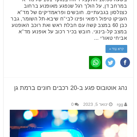
במרחב דן, על הולך רגל שנפגע מאופנוע ברחוב
כצנלסון בגבעתיים. חובשים ופראמדיקים של מד"א
העניקו טיפול רפואי ופינו לבי"ח שיבא-תל השומר, גבר
כבן 60 במצב קשה עם חבלת ראש ואת רוכב האופנוע
במצב קל-בינוני. חובש בכיר רכוב על אופנוע מד"א
אביחי טאורי …
קרא עוד »
נהג אוטובוס פגע ב-20 רכבים חונים ברמת גן
rgg
ינואר 5, 2023
0