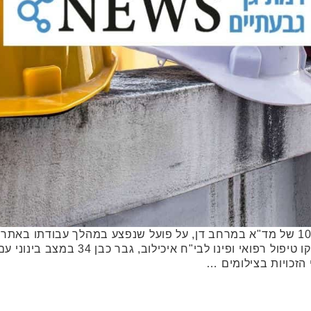
בשעה 08:30 התקבל דיווח במוקד 101 של מד"א במרחב דן, על פועל שנפצע במהלך ע
חובשים ופראמדיקים של מד"א העניקו טיפול 
הזכויות בצילומים …