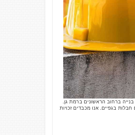
בודתו באתר בנייה ברחוב הראשונים ברמת גן.
רפואי ופינו לבי"ח איכילוב, גבר כבן 34 במצב בינוני עם חבלות בגפיים. אנו מכבדים זכויות