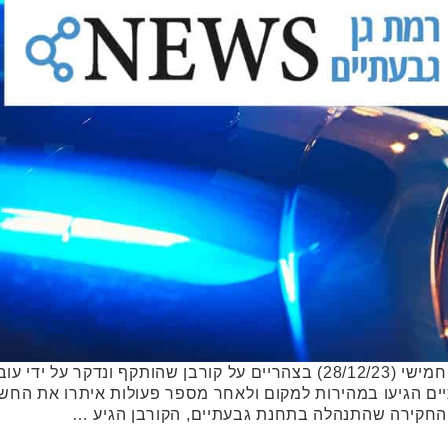
במשטרת ישראל התקבל דיווח ביום חמישי (28/12/23) בצהריים על קורבן שהות
חקירה שהתנהלה בתחנת גבעתיים, הקורבן הגיע …