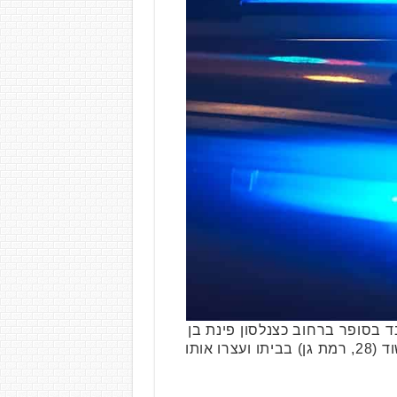
קף ונדקר על ידי עובד בסופר ברחוב כצנלסון פינת בן
גוריון בגבעתיים. שוטרי תחנת גבעתיים הגיעו במהירות למקום ולאחר מספר פעולות איתרו את החשוד (28, רמת גן) בביתו ועצרו אותו