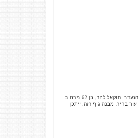
עדכון- הנעדר אותר, תודה לכל מי שסייע. משטרת ישראל מבקשת את עזרת הציבור בחיפושיה אחר הנעדר יחזקאל להר, בן 62 מרחוב
ימו. תיאורו: קרח, גוון עור בהיר, מבנה גוף רזה, ייתכן