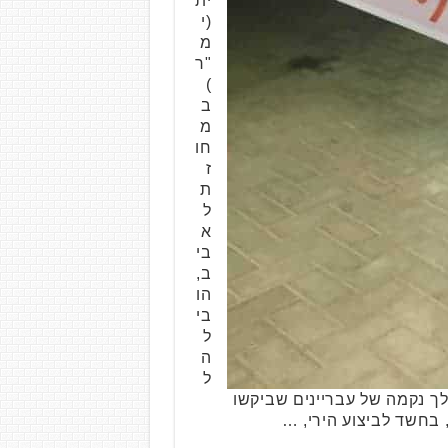
ית
(י
מ
"ר
)
ב
מ
חו
ז
ת
ל
א
בי
ב,
הו
בי
ל
ה
ל
לך נקמה של עבריינים שביקשו