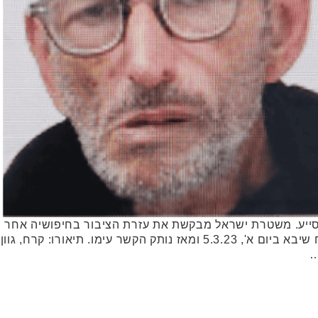
אפרים ברמת גן. הנעדר יצא מביה"ח שיבא ביום א', 5.3.23 ומאז נותק הקשר ע
…