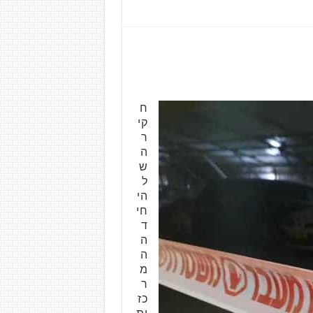
ח
קי
ר
ה
ש
ל
הי
חי
ד
ה
ה
מ
ר
כז