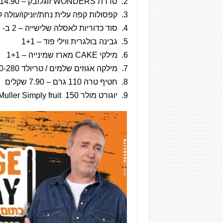
סדרת WONDERS זוגלובק – 14.90 שקלים
קפסולות קפה עלית נחת/יוניקו/עולה למכונות ESPRESSO – 2
סוד כדוריות לאסלה שלישייה – 2 ב- 16 שקלים
גבינה בולגרית ווילי פוד – 1+1
מילקי CAKE מארז שמינייה – 1+1
מילקה אגוזים שלמים / טריולד 270-280 גרם – 2 ב- 15 שקלים
חטיף טרה 110 גרם – 7.90 שקלים
יוגורט מולר Muller Simply fruit 150 גרם – 4 ב-10 שקלים