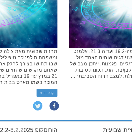
השבוע נרחיב על מזל דגים שחל מה-19.2 ועד ה 21.3. אלמנט
תחזית שבועית מאת צילה שיר
שני דגים שוחים האחד מול
ומשפחתית לפניכם טיפ לילי
גליים. נאמנות: ייתכן מצב של
שבו תחושו בצורך לחלק את ח
בן/בת הזוג. תכונות טובות
שאתם מרגישים שהחיים שלכ
ולת, למצב הרוח הסביבתי …
21 במרץ עד 19 
המוכר בשמו מארס בבית ה
קרא עוד »
הורוסקופ 2.2-8.2.2025 תחזית שבועית