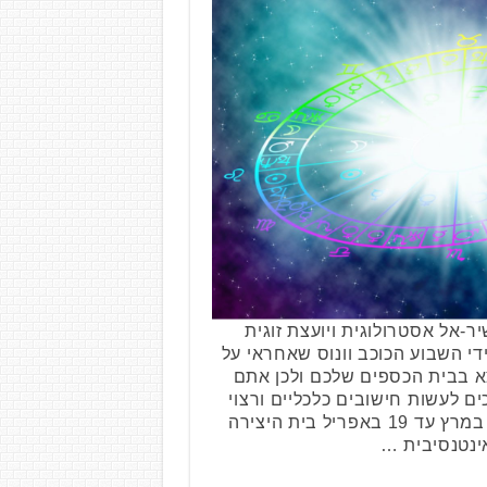
-אל אסטרולוגית ויועצת זוגית
די השבוע הכוכב וונוס שאחראי על
א בבית הכספים שלכם ולכן אתם
ם לעשות חישובים כלכליים ורצוי
עם עזרה מקצועית. טלה 21 במרץ עד 19 באפריל בית היצירה
ינטנסיבית …