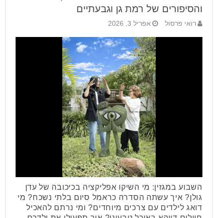
והסיפורים של רמת גן וגבעתיים
רואי פרסול
אפריל 3, 2026
השבוע במגזין: מי השיקו אפליקציה בכיכובה של עדן
גולן? איך עשתה הסדרה כראמל סיום בלתי נשכח? מי
דואג לילדים עם צרכים מיוחדים? ומי נרתם להאכיל
חיילים דווקא באוכל טבעוני? איך תפעילו את ילדכם