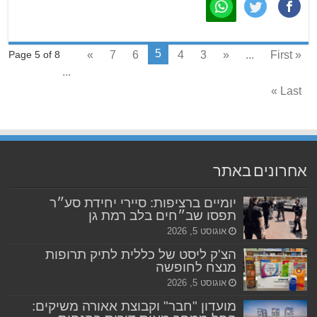
5
»
7
6
4
3
«
...
« First
Page 5 of 8
...
Last »
אחרונים באתר
יומיים ברציפות: סיירי יחידת סע״ר
תפסו שב״חים בלב רמת גן
אוגוסט 5, 2026
הצ'ק ליסט של כללית לתיק תרופות
מנצח לחופשה
אוגוסט 5, 2026
מועדון "חבר" וקבוצת אאורה משיקים: