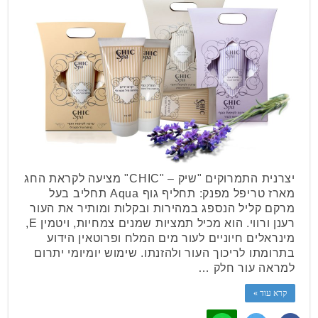
יצרנית התמרוקים "שיק – "CHIC" מציעה לקראת החג
מארז טריפל מפנק: תחליף גוף Aqua תחליב בעל
מרקם קליל הנספג במהירות ובקלות ומותיר את העור
רענן ורווי. הוא מכיל תמציות שמנים צמחיות, ויטמין E,
מינראלים חיוניים לעור מים המלח ופרוטאין הידוע
בתרומתו לריכוך העור ולהזנתו. שימוש יומיומי יתרום
למראה עור חלק …
קרא עוד »