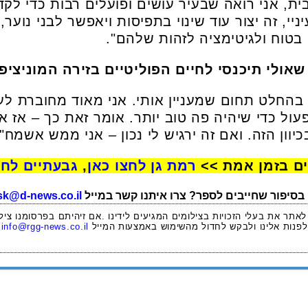
, אני רואה שבעיר עושים ופועלים רבות כדי לק
יי, זה יצור עוד שינוי בתפיסות ויאפשר לבני נוע
בטוח ולגיטימציה לזהות שלהם".
שאולי תיכנסי לחיים הפוליטיים בזירה המוניציפ
 בהחלט תחום שמעניין אותי. אני מאוד מחוברת לעש
פעול כדי שיהיה פה טוב יותר. אומר זאת כך – אז 
וון הזה. ואם זה ירגיש לי נכון – אני ממש אשמח".
ים בזמן אמת >>
רמת גן לחצו כאן
,
גבעתיים לחצ
בסיפור שחייבים לספר? צרו איתנו קשר במייל
sk@d-news.co.il
 לאתר את בעלי הזכויות בצילומים המגיעים לידינו .אם זיהיתם בפרסומנו ציל
לפנות אלינו ולבקש לחדול מהשימוש באמצעות המייל
info@rgg-news.co.il