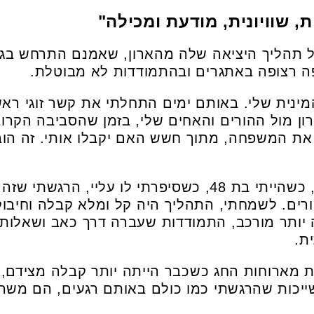
, שוויונית, מודעת ומכילה"
ל תהליך היציאה שלה מהארון, שאמנם התרחש בגי
פה רצופה באתגרים ובהתמודדות לא מבוטלת.
נטייה המינית שלי. באותם ימים התחלתי את קשר זוגי רא
ון מול ההורים והאחים שלי, בזמן שהסביבה הקרוב
 את המשפחה, מתוך חשש האם יקבלו אותי. זה הובי
רק כשהבן שלי הגיע לגיל 12, כשהייתי בת 48, כשסיפרתי לו
רים. לשמחתי, התהליך היה קל ומלא קבלה וחיבוק
ה יותר מורכב, התמודדות שעברה דרך כאב ושאלות.
ת.
מארוחות החג כשכבר הייתה יותר קבלה מצידם,
ייכות שהרגשתי כמו כולם באותם רגעים, הם משה