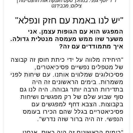
ד"ר יוסף גפני. במהלך טקס הענקת אות ההצטיינות |
צילום: מכבידנט
"יש לנו באמת עם חזק ונפלא"
המפגש הוא עם הגופות עצמן. אני
משער שזו ממש מעמסה מנטלית גדולה.
איך מתמודדים עם זה?
"היחידה מלווה על ידי כיתת חוסן זה קבוצה
של מטפלים נפשיים פסיכיאטרים,
פסיכולוגים שמלווים אותנו. עם שיחות לפני
משמרות. בימים הראשונים זה היה
בתדירות הרבה יותר גבוהה. היה לנו גם
סוף שבוע שלם של רק מפגשים ושיחות
בקבוצות. הצבא דחף למפגשים עם
פסיכיאטריים בגלל שהם הכירו בעומס
הנפשי. זה היה ברור שזה נדרש".
"בימים הראשונים זה היה כאוס. אנחנו