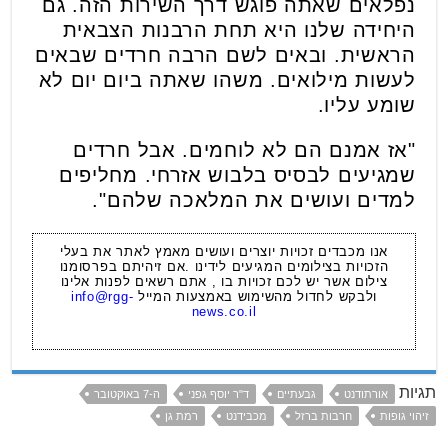
נפלאים שאתה פוגש דרך השירות הזה. גם
היחידה שלנו היא תחת הרבנות הצבאית
הראשית. ובאים לשם הרבה חרדים שבאים
לעשות מילואים. משהו שאתה ביום יום לא
שומע עליו.
"אז אמנם הם לא לוחמים. אבל חרדים
שמגיעים לבסיס בלבוש אזרחי. מחליפים
למדים ועושים את המלאכה שלהם".
אנו מכבדים זכויות יוצרים ועושים מאמץ לאתר את בעלי
הזכויות בצילומים המגיעים לידינו .אם זיהיתם בפרסומנו
צילום אשר יש לכם זכויות בו , אתם רשאים לפנות אלינו
ולבקש לחדול מהשימוש באמצעות המייל
info@rgg-
news.co.il
תגיות
אורתודנט
גבעתיים
ד"ר יוסף גפני
ה-7 באוקטובר
זיהוי גופות
חרבות ברזל
מכבידנט
רמת גן