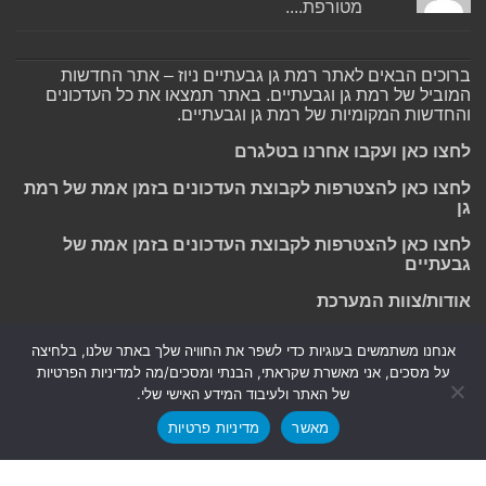
מטורפת....
ברוכים הבאים לאתר רמת גן גבעתיים ניוז – אתר החדשות
המוביל של רמת גן וגבעתיים. באתר תמצאו את כל העדכונים
והחדשות המקומיות של רמת גן וגבעתיים.
לחצו כאן ועקבו אחרנו בטלגרם
לחצו כאן להצטרפות לקבוצת העדכונים בזמן אמת של רמת
גן
לחצו כאן להצטרפות לקבוצת העדכונים בזמן אמת של
גבעתיים
אודות/צוות המערכת
אנחנו משתמשים בעוגיות כדי לשפר את החוויה שלך באתר שלנו, בלחיצה
על מסכים, אני מאשרת שקראתי, הבנתי ומסכים/מה למדיניות הפרטיות
Powered by
Nintay
של האתר ולעיבוד המידע האישי שלי.
מאשר
מדיניות פרטיות
© כל הזכויות שמורות 2026, רמת גן גבעתיים ניוז.
הצהרת נגישות
|
חדשות בת ים-חולון
|
חדשות רמת גן-גבעתיים
|
חדשות בקעת אונו
|
תקנון אתר ומדיניות פרטיות