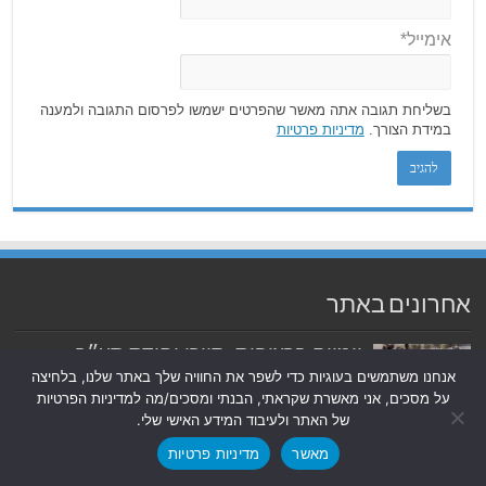
אימייל*
בשליחת תגובה אתה מאשר שהפרטים ישמשו לפרסום התגובה ולמענה
במידת הצורך.
מדיניות פרטיות
אחרונים באתר
יומיים ברציפות: סיירי יחידת סע״ר
תפסו שב״חים בלב רמת גן
אנחנו משתמשים בעוגיות כדי לשפר את החוויה שלך באתר שלנו, בלחיצה
אוגוסט 5, 2026
על מסכים, אני מאשרת שקראתי, הבנתי ומסכים/מה למדיניות הפרטיות
של האתר ולעיבוד המידע האישי שלי.
הצ'ק ליסט של כללית לתיק תרופות
מנצח לחופשה
מאשר
מדיניות פרטיות
אוגוסט 5, 2026