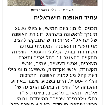
נחשון יהוד. צילום צוות נחשון
עתיד האופנה הישראלית
תכניסו ליומן: ביום חמישי, 9 ביולי 2026,
תיערך לראשונה בישראל ״ועידת האופנה
של ישראל״- אירוע חדש שמבקש להציב
את תעשיית האופנה המקומית במרכז
השיח התרבותי, הכלכלי והעסקי. הוועידה
תתקיים בהאנגר 11 בתל אביב ותארח
מעצבים, אנשי תעשייה, יזמים, אנשי
תקשורת, אנשי אקדמיה, משפיענים ומובילי
דעת קהל מעולמות האופנה, התרבות
והלייף -סטייל. היינו בשבוע שעבר באירוע
ההכרזה על הוועידה באולם התצוגה של
אלפא רומיאו בתל אביב, ביוזמת עו״ד
רחלי זילברפרב שרייבר המייסדת, ורומי
הרוש שותפה-מייסדת. באירוע סיפרה רחלי