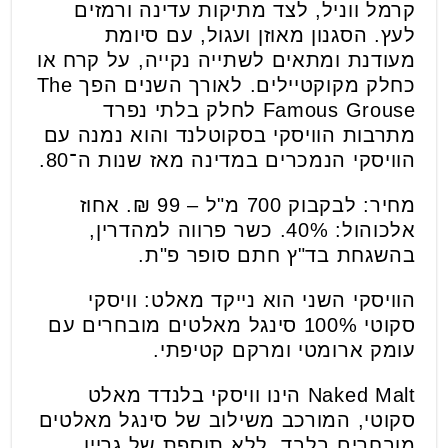
קרמל ווניל, לצד מתיקות עדינה ורמזים
לעץ. הסגנון מאוזן ועגול, עם סיומת
מעודנת ומתאים לשתייה נקייה, על קרח או
כחלק מקוקטיילים. לאורך השנים הפך The
Famous Grouse לחלק בלתי נפרד
מתרבות הוויסקי בסקוטלנד והוא נמנה עם
הוויסקי הנמכרים במדינה מאז שנות ה־80.
מחיר: לבקבוק 700 מ"ל – 99 ₪. אחוז
אלכוהול: 40%. כשר פרווה למהדרין,
בהשגחת בד"ץ חתם סופר פ"ת.
הוויסקי השני הוא נייקד מאלט: וויסקי
סקוטי 100% סינגל מאלטים מובחרים עם
עומק ארומטי ומרקם קטיפתי.
Naked Malt הינו וויסקי בלנדד מאלט
סקוטי, המורכב משילוב של סינגל מאלטים
מובחרים בלבד, ללא תוספת של גריין