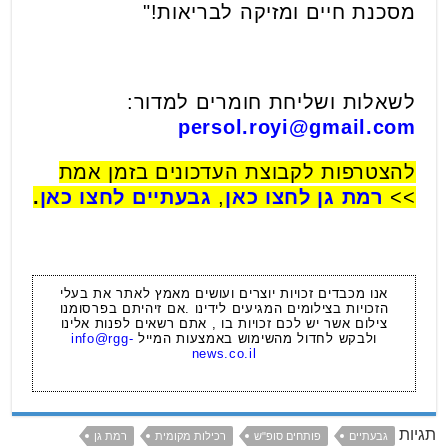
מסכנת חיים ומזיקה לבריאות!"
לשאלות ושליחת חומרים למדור:
persol.royi@gmail.com
להצטרפות לקבוצת העדכונים בזמן אמת
>>
רמת גן לחצו כאן
,
גבעתיים לחצו כאן
.
אנו מכבדים זכויות יוצרים ועושים מאמץ לאתר את בעלי
הזכויות בצילומים המגיעים לידינו .אם זיהיתם בפרסומנו
צילום אשר יש לכם זכויות בו , אתם רשאים לפנות אלינו
ולבקש לחדול מהשימוש באמצעות המייל
info@rgg-
news.co.il
תגיות
גבעתיים
פותחים סופ"ש
רכילות מקומית
רמת גן