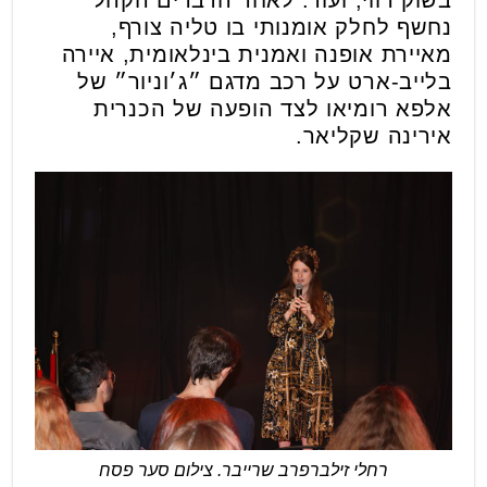
בשוק רווי, ועוד. לאחר הדברים הקהל
נחשף לחלק אומנותי בו טליה צורף,
מאיירת אופנה ואמנית בינלאומית, איירה
בלייב-ארט על רכב מדגם ״ג׳וניור״ של
אלפא רומיאו לצד הופעה של הכנרית
אירינה שקליאר.
רחלי זילברפרב שרייבר. צילום סער פסח