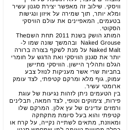
וויסקי. שילוב זה מאפשר יצירת סגנון עשיר
ומלא יותר, תוך שמירה על איזון ונגישות
בטעמים, המאפיינים את עולם הוויסקי
הסקוטי.
המותג הושק בשנת 2011 תחת השםThe
Naked Grouse ובהמשך שונה שמו ל-
Naked Malt על מנת לשקף בצורה ברורה
יותר את סגנון הוויסקי ואת הדגש על חומרי
הגלם ותהליך היישון. הוויסקי מתיישן
בחביות שרי אשר מעניקות לנוזל צבע
עמוק, גוף מלא ומרקם קטיפתי, לצד עומק
ארומטי עשיר.
בין הטעמים ניתן לזהות נגיעות של עוגת
פירות, צימוקים וטופי, לצד חמאה, תבלינים
ורמזים עדינים של עץ אלון. המרקם שלו
קטיפתי והוא בעל סיומת מתקתקה
ומאוזנת, מתאים לשתייה נקייה, על קרח או
כחלק מחוויית טעימה למי שמחפש סגנון