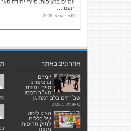
יומיים ברציפות: סיירי יחידת סע״
תפסו…
אוגוסט 5, 2026
אחרונים באתר
תג
יומיים
ברציפות:
סיירי יחידת
סע״ר תפסו
שב״חים בלב רמת גן
ולא
אוגוסט 5, 2026
הצ'ק ליסט
של כללית
לתיק תרופות
במק
מנצח