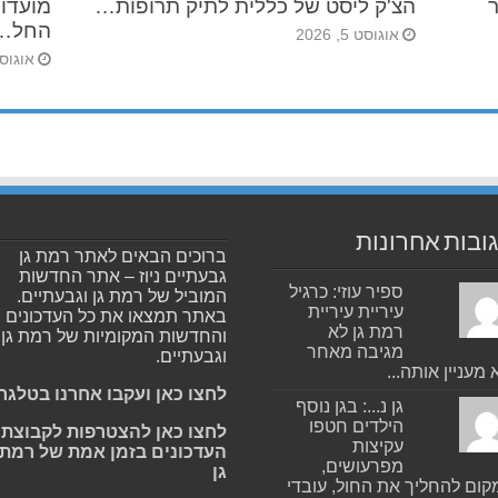
ר
הצ'ק ליסט של כללית לתיק תרופות…
מועדון
החל…
אוגוסט 5, 2026
אוגוסט 5, 
ובות אחרונות
ברוכים הבאים לאתר רמת גן
גבעתיים ניוז – אתר החדשות
ספיר עוזי: כרגיל
המוביל של רמת גן וגבעתיים.
עיריית עיריית
באתר תמצאו את כל העדכונים
רמת גן לא
והחדשות המקומיות של רמת גן
מגיבה מאחר
וגבעתיים.
 מעניין אותה...
לחצו כאן ועקבו אחרנו בטלגר
גן נ...: בגן נוסף
הילדים חטפו
לחצו כאן להצטרפות לקבוצת
עקיצות
העדכונים בזמן אמת של רמת
מפרעושים,
גן
ום להחליך את החול, עובדי