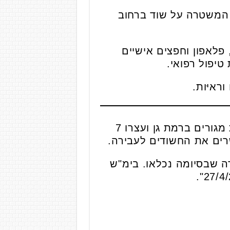
ה 03:15 התקבל דיווח במוקד המשטרה על שוד ברחוב
 ונגנב מהם האופנוע, פלאפון וחפצים אישיים
טיפול רפואי.
ראיּות.
בתוך כך, ביום ד' כוחות משטרה פשטו באמצעות צו חיפוש עפ"י בימ"ש על דירת מגורים ברמת גן ועצרו 7
רים את החשודים לעבירה.
 קטינים (17) נעצרו והובאו לחקירה שבסיומה נכלאו. בימ"ש