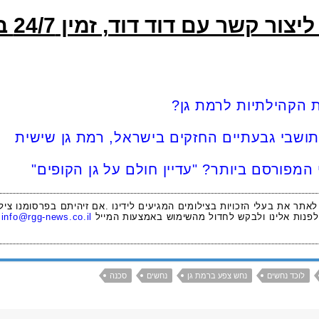
קשר עם דוד דוד, זמין 24/7 בטלפון:
ת הקהילתיות לרמת גן?
שבי גבעתיים החזקים בישראל, רמת גן שישית
המפורסם ביותר? "עדיין חולם על גן הקופים"
 לאתר את בעלי הזכויות בצילומים המגיעים לידינו .אם זיהיתם בפרסומנו ציל
לפנות אלינו ולבקש לחדול מהשימוש באמצעות המייל
info@rgg-news.co.il
לוכד נחשים
נחש צפע ברמת גן
נחשים
סכנה