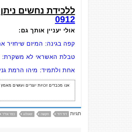
ללכידת נחשים ניתן ליצור 
0912
אולי יעניין אותך גם:
קפה בגינה: המיזם שיחזיר א
טבלת האשראי לא משקרת: תו
אחת ולתמיד: מיהו הרמת גני 
אנו מכבדים זכויות יוצרים ועושים מאמץ
תגיות
דוד דוד
הקשה
זואולוג
כפר אז"ר