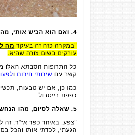
4. ואם הוא הכיש אותי, מה עכשיו?
"במקרה כזה זה בעיקר
מה ל
עורקים בשום צורה שהיא.
כל התרופות הסבתא האלו מבזב
קשר עם
שירותי חירום
ו
לפעול
כפפת בייסבול.
5. שאלה לסיום, מהו הנחש האחרון שנתקלת בו באיזור רמת גן?
"צפע, באיזור כפר אז"ר. זה 
הגעתי, לכדתי אותו והכל בסד