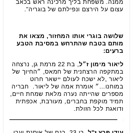
ממנה. משפחת בליך מרכינה ראש בכאב
עצום על הירצם ונפילתם של בוגריה".
שלושה בוגרי אותו המחזור, מצאו את
מותם בטבח שהתרחש במסיבת הטבע
ברעים:
ליאור מימון ז״ל
, בת 22 מרמת גן, נרצחה
במתקפה הרצחנית של חמאס, ״החיוך של
ליאור ,לא ישכח לעולם יישאר חרוט
במוחנו…״ אומרת אמה של ליאור. חבריה
מספרים שהייתה נערה מלאת שמחת חיים,
תמיד מוקפת בחברים, מעורבת, אכפתית
ודואגת לכל הזולת.
עידו פרץ ז"ל
, בן 23, בנם של אוסנת וערן