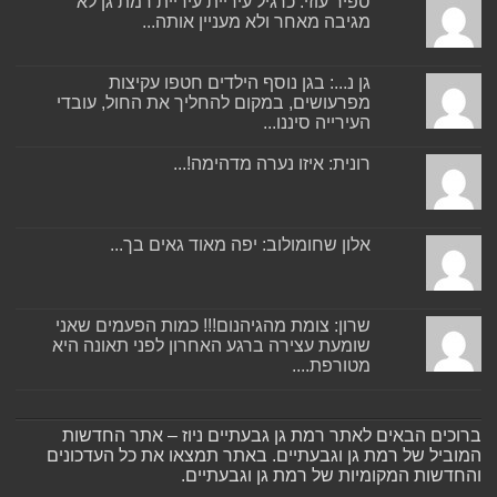
ספיר עוזי: כרגיל עיריית עיריית רמת גן לא
מגיבה מאחר ולא מעניין אותה...
גן נ...: בגן נוסף הילדים חטפו עקיצות
מפרעושים, במקום להחליך את החול, עובדי
העירייה סיננו...
רונית: איזו נערה מדהימה!...
אלון שחומולוב: יפה מאוד גאים בך...
שרון: צומת מהגיהנום!!! כמות הפעמים שאני
שומעת עצירה ברגע האחרון לפני תאונה היא
מטורפת....
ברוכים הבאים לאתר רמת גן גבעתיים ניוז – אתר החדשות
המוביל של רמת גן וגבעתיים. באתר תמצאו את כל העדכונים
והחדשות המקומיות של רמת גן וגבעתיים.