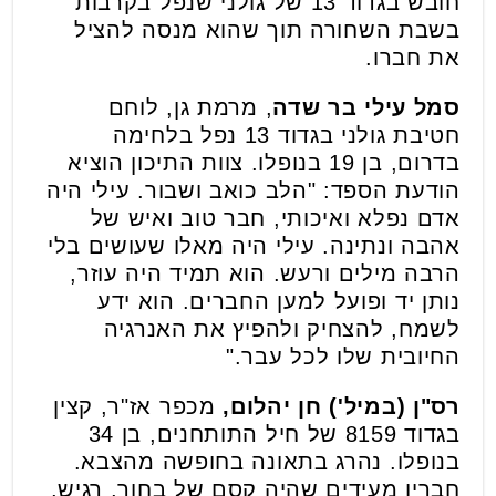
חובש בגדוד 13 של גולני שנפל בקרבות
בשבת השחורה תוך שהוא מנסה להציל
את חברו.
סמל עילי בר שדה
, מרמת גן, לוחם
חטיבת גולני בגדוד 13 נפל בלחימה
בדרום, בן 19 בנופלו. צוות התיכון הוציא
הודעת הספד: "הלב כואב ושבור. עילי היה
אדם נפלא ואיכותי, חבר טוב ואיש של
אהבה ונתינה. עילי היה מאלו שעושים בלי
הרבה מילים ורעש. הוא תמיד היה עוזר,
נותן יד ופועל למען החברים. הוא ידע
לשמח, להצחיק ולהפיץ את האנרגיה
החיובית שלו לכל עבר."
רס"ן (במיל') חן יהלום,
מכפר אז"ר, קצין
בגדוד 8159 של חיל התותחנים, בן 34
בנופלו. נהרג בתאונה בחופשה מהצבא.
חבריו מעידים שהיה קסם של בחור, רגיש,