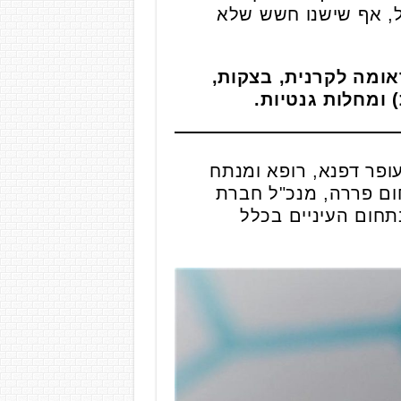
, אף שישנו חשש שלא
ומה לקרנית, בצקות,
 ומחלות גנטיות.
ית, שנקראת EndoArt, אחראים ד"ר עופר דפנא, רופא ומנתח
חום פררה, מנכ"ל חברת
ת בתחום העיניים בכלל