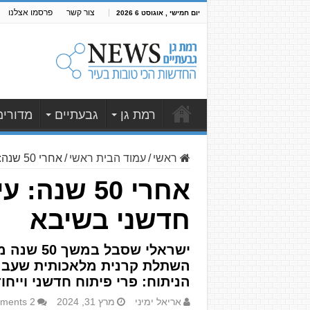
צור קשר
פרסמו אצלנו
יום חמישי , אוגוסט 6 2026
רמת גן
גבעתיים
מדורים
ראשי
/
עמוד הבית ראשי
/
אחרי 50 שנה: עינו של נכה צה"ל בן 69 ניצלה – בזכות ניתוח חדשני בשיבא
חדשני בשיבא
ישראלי ש
השתלת קרנית מלאכותית שעבר 
הניתוח: פרי פיתוח חדשני וייחודי של 
אריאל ימיני
מרץ 31, 2024
2 Comments