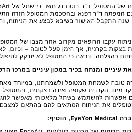
עם המפתח ד"ר דפנא ובהסכמת המטופל חזרה התקו
י שנה התקבל האישור בשיבא לבצע את הניתוח, וה
תוח עקבו הרופאים מקרוב אחר מצבו של המטופל
 בצקות בקרנית, אך הזמן פעל לטובה – וכיום, לא
תוח כהצלחה, ונראה כי המטופל לא יזדקק לטיפול 
 עיניים ומנתח בכיר במכון עיניים במרכז הרפ
ה טובה לשמחת המטופל ולשמחתנו, במיוחד מאח
ודמים. הקרנית שקופה ואינה בצקתית, והמטופל מד
יום אפשרות להשתמש בשתל מלאכותי מאפשר להגד
מטופלים את הניתוח המתאים להם בהתאם למצבם"
ברת
EyeYon Medical, הוסיף
:
"בעולם המערבי, שבו ל