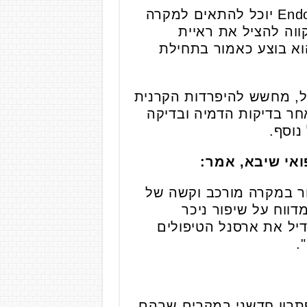
בהתחשב בהיסטוריה הרפואית של המטופל, ד"ר רוטנברג חשב כי שתל של EndoArt יוכל להתאים למקרה
וה להציל את ראיית
וא בוצע כאמור בתחילת
, מחשש להיפרדות הקרנית
חר בדיקות הדמיה ובדיקה
נוסף.
ואי שיבא, אמר:
ר במקרה מורכב וקשה של
ווח על שיפור ניכר
יל את ארסנל הטיפולים
.
א חסרות תרומות של קרניות ביולוגיות, EndoArt מציע פתרון חדשני במקרים שבהם