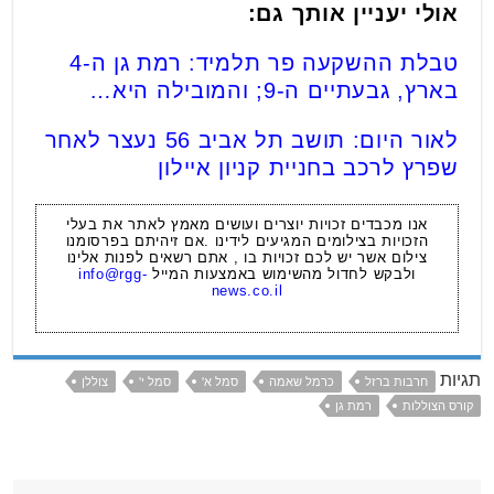
אולי יעניין אותך גם:
טבלת ההשקעה פר תלמיד: רמת גן ה-4
בארץ, גבעתיים ה-9; והמובילה היא…
לאור היום: תושב תל אביב 56 נעצר לאחר
שפרץ לרכב בחניית קניון איילון
אנו מכבדים זכויות יוצרים ועושים מאמץ לאתר את בעלי
הזכויות בצילומים המגיעים לידינו .אם זיהיתם בפרסומנו
צילום אשר יש לכם זכויות בו , אתם רשאים לפנות אלינו
ולבקש לחדול מהשימוש באמצעות המייל
info@rgg-
news.co.il
תגיות
חרבות ברזל
כרמל שאמה
סמל א'
סמל י'
צוללן
קורס הצוללות
רמת גן