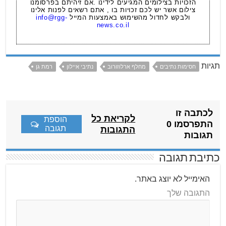
הזכויות בצילומים המגיעים לידינו .אם זיהיתם בפרסומנו
צילום אשר יש לכם זכויות בו , אתם רשאים לפנות אלינו
ולבקש לחדול מהשימוש באמצעות המייל
info@rgg-
news.co.il
תגיות
חסימות נתיבים
מחלף ארלוזורוב
נתיבי איילון
רמת גן
לכתבה זו
לקריאת כל
הוספת
התפרסמו 0
תגובה
התגובות
תגובות
כתיבת תגובה
האימייל לא יוצג באתר.
התגובה שלך