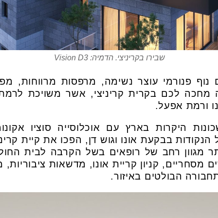
שבירו בקריניצי. הדמיה: Vision D3
 נוף פנורמי עוצר נשימה, מרפסות מרווחות, מפר
ה מחכה לכם בקרית קריניצי, אשר משויכת לרמ
ו ורמת אפעל.
ות היקרות בארץ עם אוכלוסייה סוציו אקונומ
נקודות בבקעת אונו וגוש דן, הפכו את קיית קרינ
ר מגוון רחב של רופאים בשל הקרבה לבית החולי
ם מסחריים, קניון קריית אונו, מדשאות ציבוריות, 
חבורה הבולטים באיזור.