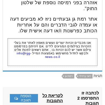
אזהרה בפני רמיסה נוספת של שלטון
החוק".
אתר רמת גן גבעתיים ניוז לא מביעים דעה
או עמדה לגבי הדברים והם על אחריות
הכותב כפרשנות ו/או דעה אישית שלו.
אנו מכבדים זכויות יוצרים ועושים מאמץ לאתר את בעלי
הזכויות בצילומים המגיעים לידינו .אם זיהיתם בפרסומנו
צילום אשר יש לכם זכויות בו , אתם רשאים לפנות אלינו
ולבקש לחדול מהשימוש באמצעות המייל
info@rgg-
news.co.il
תגיות
רועי ברזילי
רמת גן
לכתבה זו
לקריאת כל
הוספת
התפרסמו 2
תגובה
התגובות
תגובות