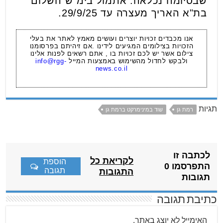
שבסיומה נכלאה. אתמול בימ"ש השלום
בת"א האריך מעצרה עד 29/9/25.
אנו מכבדים זכויות יוצרים ועושים מאמץ לאתר את בעלי
הזכויות בצילומים המגיעים לידינו .אם זיהיתם בפרסומנו
צילום אשר יש לכם זכויות בו , אתם רשאים לפנות אלינו
ולבקש לחדול מהשימוש באמצעות המייל
info@rgg-
news.co.il
תגיות
רמת גן
שוד במינימרקט ברמת גן
לכתבה זו
לקריאת כל
הוספת
התפרסמו 0
תגובה
התגובות
תגובות
כתיבת תגובה
האימייל לא יוצג באתר.