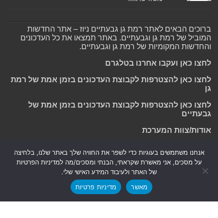
ברוכים הבאים לאתר רמת גן גבעתיים ניוז – אתר החדשות
המוביל של רמת גן וגבעתיים. באתר תמצאו את כל העדכונים
והחדשות המקומיות של רמת גן וגבעתיים.
לחצו כאן ועקבו אחרנו בטלגרם
לחצו כאן להצטרפות לקבוצת העדכונים בזמן אמת של רמת
גן
לחצו כאן להצטרפות לקבוצת העדכונים בזמן אמת של
גבעתיים
אודות/צוות המערכת
אנחנו משתמשים בעוגיות כדי לשפר את החוויה שלך באתר שלנו, בלחיצה
על מסכים, אני מאשרת שקראתי, הבנתי ומסכים/מה למדיניות הפרטיות
Powered by
Nintay
של האתר ולעיבוד המידע האישי שלי.
מאשר
מדיניות פרטיות
© כל הזכויות שמורות 2026, רמת גן גבעתיים ניוז.
הצהרת נגישות
|
חדשות בת ים-חולון
|
חדשות רמת גן-גבעתיים
|
חדשות בקעת אונו
|
תקנון אתר ומדיניות פרטיות