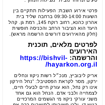
טעים ומיוחד מבית "מצילות המזון".
פרטי אירוע השבת: הפעילות תתקיים בין
השעות 09:30-14:00 ברחבה שליד בית
אהרון כהנא, רחוב רוקח 145, רמת גן. קהל
היעד הוא הציבור הרחב והכניסה חופשית
(חלק מהאירועים דורשים הרשמה מראש).
לפרטים מלאים, תוכנית
האירועים
והרשמה:
https://bishvil-
hayarkon.org.il/
אריק ליבוביץ, מנכ״ל רשות ניקוז ונחלים
ירקון, מסר לקראת הפסטיבל: "נחל הירקון
אינו רק נחל, הוא עורק חיים לבעלי חיים,
לצמחייה ולבני אדם. הנחל הוא גם אחד
משני עורקי ניקוז מי הגשמים המרכזיים
בגוש דן, ולכן חשיבותו לתושבים רבה אף