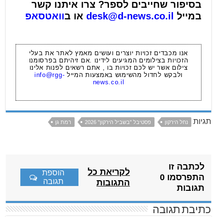
בסיפור שחייבים לספר? צרו איתנו קשר
במייל
desk@d-news.co.il
או ב
וואטסאפ
אנו מכבדים זכויות יוצרים ועושים מאמץ לאתר את בעלי
הזכויות בצילומים המגיעים לידינו .אם זיהיתם בפרסומנו
צילום אשר יש לכם זכויות בו , אתם רשאים לפנות אלינו
ולבקש לחדול מהשימוש באמצעות המייל
info@rgg-
news.co.il
תגיות
נחל הירקון
פסטיבל "בשביל הירקון" 2026
רמת גן
לכתבה זו
לקריאת כל
הוספת
התפרסמו 0
תגובה
התגובות
תגובות
כתיבת תגובה