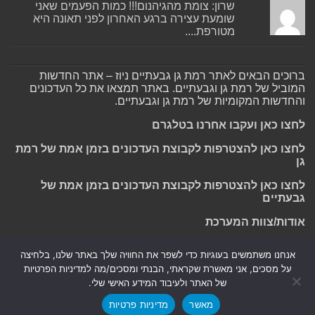
שרון: צומת מהגיהנום!!! כמות הפעמים שאני
שומעת עצירה ברגע האחרון לפני תאונה היא
מטורפת....
ברוכים הבאים לאתר רמת גן גבעתיים ניוז – אתר החדשות
המוביל של רמת גן וגבעתיים. באתר תמצאו את כל העדכונים
והחדשות המקומיות של רמת גן וגבעתיים.
לחצו כאן ועקבו אחרנו בטלגרם
לחצו כאן להצטרפות לקבוצת העדכונים בזמן אמת של רמת
גן
לחצו כאן להצטרפות לקבוצת העדכונים בזמן אמת של
גבעתיים
אודות/צוות המערכת
אנחנו משתמשים בעוגיות כדי לשפר את החוויה שלך באתר שלנו, בלחיצה
על מסכים, אני מאשרת שקראתי, הבנתי ומסכים/מה למדיניות הפרטיות
Powered by
Nintay
של האתר ולעיבוד המידע האישי שלי.
מאשר
מדיניות פרטיות
© כל הזכויות שמורות 2026, רמת גן גבעתיים ניוז.
הצהרת נגישות
|