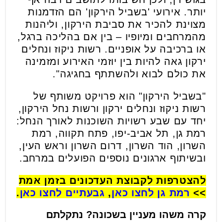
יותר. אירועי 'בשביל הירקון' הם הזדמנות
מצוינת להכיר את סביבת הירקון, וליהנות
מהמרחבים ומיופיו – בין אם בהליכה ברגל,
או ברכיבה על אופניים. רשות ניקוז ונחלים
ירקון גאה להיות בין יוזמי האירוע ומזמינה
את כולם לבוא ולהשתתף בחגיגה".
"בשביל הירקון" הוא פרויקט משותף של
רשות ניקוז ונחלים ירקון ורשות נחל הירקון,
יחד עם שבע רשויות השוכנות לאורך הנחל:
רמת גן, תל אביב-יפו, פתח תקווה, רמת
השרון, הוד השרון, דרום השרון וראש העין,
ובשיתוף ארגונים נוספים הפועלים במרחב.
להצטרפות לקבוצת העדכונים בזמן אמת
>>
רמת גן לחצו כאן
,
גבעתיים לחצו כאן
.
קרה משהו מעניין בשכונה? נתקלתם