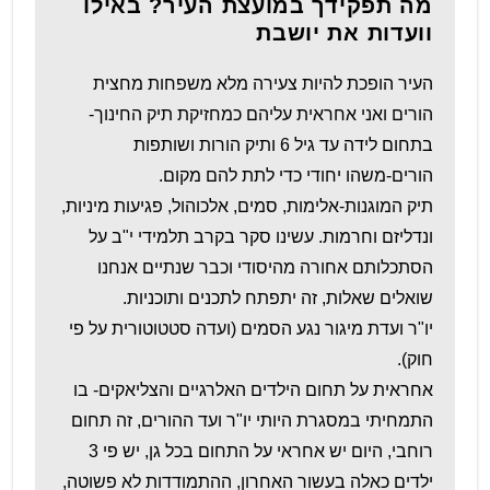
מה תפקידך במועצת העיר? באילו
וועדות את יושבת
העיר הופכת להיות צעירה מלא משפחות מחצית
הורים ואני אחראית עליהם כמחזיקת תיק החינוך-
בתחום לידה עד גיל 6 ותיק הורות ושותפות
הורים-משהו יחודי כדי לתת להם מקום.
תיק המוגנות-אלימות, סמים, אלכוהול, פגיעות מיניות,
ונדליזם וחרמות. עשינו סקר בקרב תלמידי י"ב על
הסתכלותם אחורה מהיסודי וכבר שנתיים אנחנו
שואלים שאלות, זה יתפתח לתכנים ותוכניות.
יו"ר ועדת מיגור נגע הסמים (ועדה סטטוטורית על פי
חוק).
אחראית על תחום הילדים האלרגיים והצליאקים- בו
התמחיתי במסגרת היותי יו"ר ועד ההורים, זה תחום
רוחבי, היום יש אחראי על התחום בכל גן, יש פי 3
ילדים כאלה בעשור האחרון, ההתמודדות לא פשוטה,