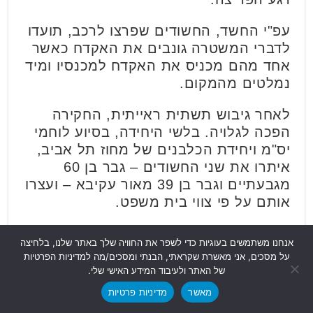
עפ"י החשד, החשודים שפרצו לרכב, תועדו
לדברי המשטרה גונבים את האקדח כאשר
אחד מהם מכניס את האקדח למכנסיו ומיד
נמלטים מהמקום.
לאחר גיבוש תשתית ראייתית, החקירה
הפכה לגלויה. בלשי היחידה, בסיוע לוחמי
יס"מ ויחידת הכלבנים של מחוז תל אביב,
איתרו את שני החשודים – גבר בן 60
מגבעתיים וגבר בן 39 מאור עקיבא – ועצרו
אותם על פי צווי בית משפט.
בחיפוש שנערך בביתו של החשוד המתגורר
אנחנו משתמשים בעוגיות כדי לשפר את החוויה שלך באתר שלנו, בלחיצה
בגבעתיים, נתפסו אקדח אוויר (איירסופט)
על מסכים, אני מאשרת שקראתי, הבנתי ומסכים/מה למדיניות הפרטיות
וכלי פריצה. שני החשודים הובאו לחקירה
של האתר ולעיבוד המידע האישי שלי.
במשרדי היחידה, ובסיומה נכלאו. מעצרם
מאשר
מדיניות פרטיות
הוארך מעת לעת בבית המשפט, ואתמול,