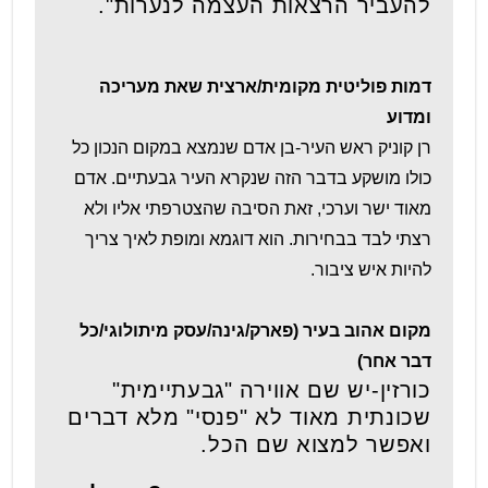
להעביר הרצאות העצמה לנערות".
דמות פוליטית מקומית/ארצית שאת מעריכה
ומדוע
רן קוניק ראש העיר-בן אדם שנמצא במקום הנכון כל
כולו מושקע בדבר הזה שנקרא העיר גבעתיים. אדם
מאוד ישר וערכי, זאת הסיבה שהצטרפתי אליו ולא
רצתי לבד בבחירות. הוא דוגמא ומופת לאיך צריך
להיות איש ציבור.
מקום אהוב בעיר (פארק/גינה/עסק מיתולוגי/כל
דבר אחר)
כורזין-יש שם אווירה "גבעתיימית"
שכונתית מאוד לא "פנסי" מלא דברים
ואפשר למצוא שם הכל.