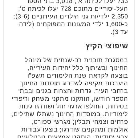
733 יעלו לכיתה א'; 3,018 בתי הספר
העל-יסודיים מתוכם 728 יעלו לכיתה ט';
2,350 ילדי/ות גני הילדים העירוניים (3-6);
כ-1,600 ילדי המעונות המפוקחים (לידה
עד 3).
שיפוצי הקיץ
במסגרת תוכנית רב-שנתית של מינהל
החינוך ובשיתוף כלל יחידות העירייה,
בוצעה לקראת שנת הלימודים תשפ"ו
היערכות מקיפה לשדרוג מוסדות החינוך
ברחבי העיר. גדרות וחצרות בגנים ובבתי
הספר חודשו, הותקנו מתקני משחק וריפודי
בטיחות, הוחלפו ארגזי חול ושודרגו גינות
לימודיות. במוסדות החינוך נשתלו שתילים,
פרחים וצמחי תבלין; מגרשי ספורט,
אולמות ומתקנים שודרגו; בוצעו עבודות
צבע יסודיות; הותקנו אמצעים טכנולוגיים