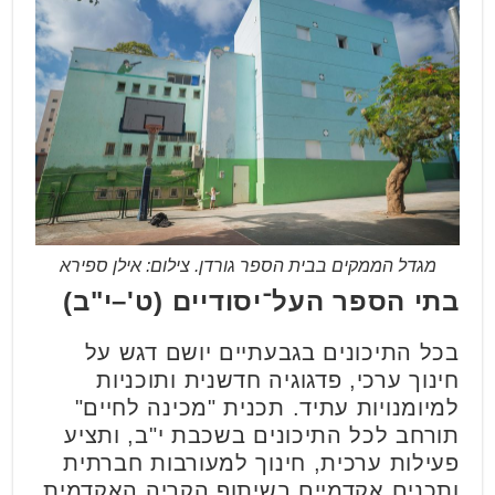
מגדל הממקים בבית הספר גורדן. צילום: אילן ספירא
בתי הספר העל־יסודיים (ט'–י"ב)
בכל התיכונים בגבעתיים יושם דגש על
חינוך ערכי, פדגוגיה חדשנית ותוכניות
למיומנויות עתיד. תכנית "מכינה לחיים"
תורחב לכל התיכונים בשכבת י"ב, ותציע
פעילות ערכית, חינוך למעורבות חברתית
ותכנים אקדמיים בשיתוף הקריה האקדמית