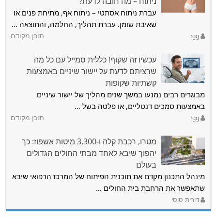
ניתוח – מה חובה לדעת?
עברת ניתוח אסתטי – ניתוח אף, מתיחת פנים או
שאיבת שומן. עברת תהליך, החלמה, והתוצאה …
rgg
תוכן מקודם
עכשיו זה שקוף! כללית סמייל עם כל מה
שרציתם לדעת על יישור שיניים באמצעות
קשתיות שקופות
מבוגרים רבים נמנעו במשך שנים מהליך של יישור שיניים
באמצעות סמכים דנטליים, או פלטה בשל …
rgg
תוכן מקודם
מטרו, רכבת קלה ו-3,300 מיטות אשפוז: כך
יהפוך שיבא לאחד מבתי החולים הגדולים
בעולם
מינהל התכנון מקדם את תוכנית הפיתוח של המרכז הרפואי שיבא
שתאפשר את הרחבת בית החולים …
דורית סוסי