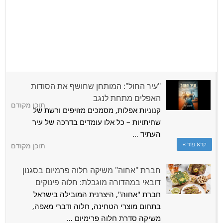
המהלך הבריאותי של "אחוה": מסרים תזונתיים על אריזות
"עיר החול": המותחן שחושף את הסודות
הטחינה הגולמית
האפלים מתחת לנגב
דורית סוסי
תוכן מקודם
קנוניות אפלות, מסמכים מזויפים ורשת של
חברת "אחוה" יוצאת במהלך חדש בתחום קידום אורח החיים
שחיתויות – כל אלו עומדים בדרכה של עיר
הבריא, במסגרתו יסומנו אריזות הטחינה הגולמית …
העתיד …
קרא עוד »
דורית סוסי
תוכן מקודם
חברת "אחוה" משיקה חלוה פרמיום בסגנון
דובאי במהדורה מוגבלת: חלוה פינוקים
חברת "אחוה", היצרנית המובילה בישראל
בתחום מוצרי הטחינה, חלוה ודברי מאפה,
משיקה סדרת חלוה פרימיום …