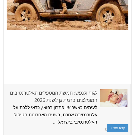
תקועים? המומחים לחילוץ רכב בגבעתיים לשנת 2026
לגוף ולנפש: חמשת המטפלים האלטרנטיבים
המומלצים ברמת גן לשנת 2026
תוכן מקודם
לעיתים כאשר אין פתרון רפואי, כדאי ללכת על
נתקעתם עם הרכב? מרגישים שהעולם קרס עליכם? אם אתם
אלטרנטיבה אחרת, בשנים האחרונות הטיפול
במצב המבאס הזה אנחנו גאים להיות …
האלטרנטיבי בישראל …
קרא עוד »
תוכן מקודם