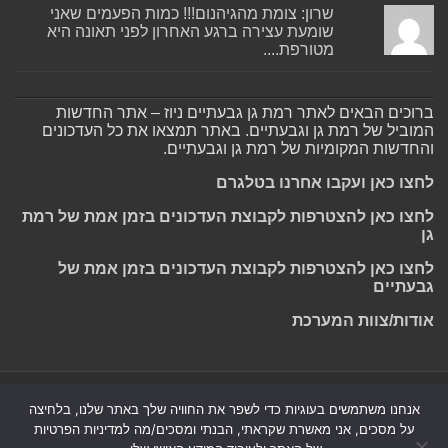
שרון: צומת מהגיהנום!!! כמות הפעמים שאני
שומעת עצירה ברגע האחרון לפני תאונה היא
מטורפת....
ברוכים הבאים לאתר רמת גן גבעתיים ניוז – אתר החדשות
המוביל של רמת גן וגבעתיים. באתר תמצאו את כל העדכונים
והחדשות המקומיות של רמת גן וגבעתיים.
לחצו כאן ועקבו אחרנו בטלגרם
לחצו כאן להצטרפות לקבוצת העדכונים בזמן אמת של רמת
גן
לחצו כאן להצטרפות לקבוצת העדכונים בזמן אמת של
גבעתיים
אודות/צוות המערכת
Powered by
Nintay
אנחנו משתמשים בעוגיות כדי לשפר את החוויה שלך באתר שלנו, בלחיצה
על מסכים, אני מאשרת שקראתי, הבנתי ומסכים/מה למדיניות הפרטיות
© כל הזכויות שמורות 2026, רמת גן גבעתיים ניוז.
הצהרת נגישות
|