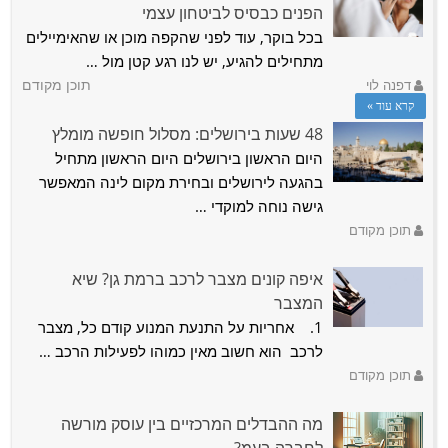
הפנים כבסיס לביטחון עצמי
תוכן מקודם
בכל בוקר, עוד לפני שהקפה מוכן או שהאימיילים
מצאנו לכם את הפתרון – פסקל מחשבים וסלולר, או בשמם הישן
מתחילים להגיע, יש לנו רגע קטן מול …
פסקל תוכנה ומחשבים חברה …
דפנה לוי
תוכן מקודם
קרא עוד »
48 שעות בירושלים: מסלול חופשה מומלץ
היום הראשון בירושלים היום הראשון מתחיל
בהגעה לירושלים ובחירת מקום לינה המאפשר
גישה נוחה למוקדי …
תוכן מקודם
איפה קונים מצבר לרכב ברמת גן? שיא
המצבר
1. אחריות על התנעת המנוע קודם כל, מצבר
לרכב הוא חשוב מאין כמוהו לפעילות הרכב …
תוכן מקודם
מה ההבדלים המרכזיים בין עוסק מורשה