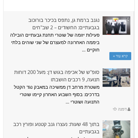
גניבות הרכב והפריצות: הנתונים ברמת גן וגבעתיים נחשפים
נגנב ברמת גן, נתפס בכיכר בורוכוב
בגבעתיים: החשודים – 2 שב"חים
דפנה לוי
פעילות יזומה של שוטרי תחנת גבעתיים הובילה
משטרת ישראל פרסמה לאחרונה את נתוני הפשיעה ועבירות
ביממה האחרונה למעצרם של שני שוהים בלתי
הרכוש לרבעון הראשון של שנת 2026. הנתונים …
חוקיים …
קרא עוד »
דפנה לוי
סופ"ש של אכיפה בגוש דן: מעל 200 דוחות
תנועה, 9 רכבים הושבתו
משטרת מרחב דן ממשיכה במאבק נגד הקטל
בדרכים: בסוף השבוע האחרון קיימו שוטרי
התנועה ושוטרי …
דפנה לוי
בתוך 48 שעות: נעצרו גנב קטנוע ופורץ רכב
בגבעתיים