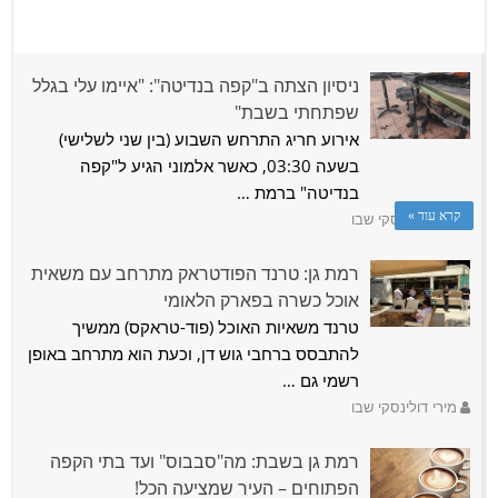
רמת גן: הפופ-אפ הים-תיכוני של אבי ביטון מגיע לקניוני
ניסיון הצתה ב"קפה בנדיטה": "איימו עלי בגלל
עזריאלי
שפתחתי בשבת"
רואי פרסול
אירוע חריג התרחש השבוע (בין שני לשלישי)
לאחר ההצלחה הגדולה של סדרת הפופ־אפים “עזריאלי פודיז”,
בשעה 03:30, כאשר אלמוני הגיע ל"קפה
קניוני עזריאלי שמחים לארח את השף אבי …
בנדיטה" ברמת …
קרא עוד »
מירי דולינסקי שבו
רמת גן: טרנד הפודטראק מתרחב עם משאית
אוכל כשרה בפארק הלאומי
טרנד משאיות האוכל (פוד-טראקס) ממשיך
להתבסס ברחבי גוש דן, וכעת הוא מתרחב באופן
רשמי גם …
מירי דולינסקי שבו
רמת גן בשבת: מה"סבבוס" ועד בתי הקפה
הפתוחים – העיר שמציעה הכל!