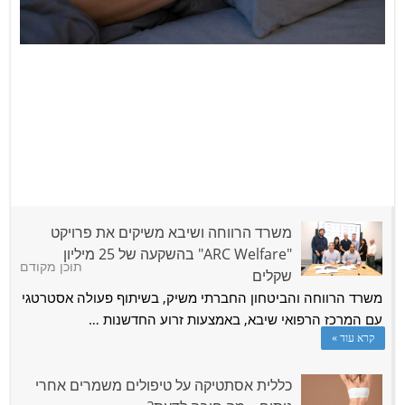
כאבי ראש בבוקר? ייתכן שהמקור בכלל בשרירי הלעיסה
משרד הרווחה ושיבא משיקים את פרויקט
"ARC Welfare" בהשקעה של 25 מיליון
מערכת רמת גן גבעתיים NEWS
תוכן מקודם
שקלים
כאבי ראש חוזרים, תחושת לחץ בלסת, רגישות בשיניים או שחיקה
משרד הרווחה והביטחון החברתי משיק, בשיתוף פעולה אסטרטגי
שמתגלה בביקורת שגרתית אלו תסמינים …
עם המרכז הרפואי שיבא, באמצעות זרוע החדשנות …
קרא עוד »
דורית סוסי
כללית אסתטיקה על טיפולים משמרים אחרי