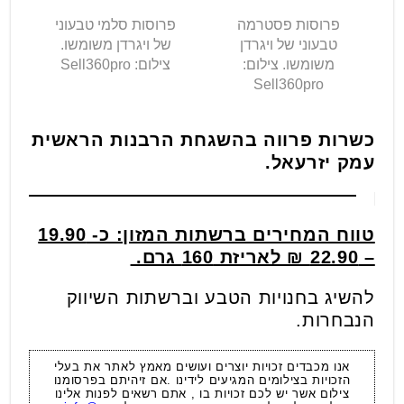
פרוסות פסטרמה
פרוסות סלמי טבעוני
טבעוני של ויגרדן
של ויגרדן משומשו.
משומשו. צילום:
צילום: Sell360pro
Sell360pro
כשרות פרווה בהשגחת הרבנות הראשית
עמק יזרעאל.
טווח המחירים ברשתות המזון: כ- 19.90
– 22.90 ₪ לאריזת 160 גרם.
להשיג בחנויות הטבע וברשתות השיווק
הנבחרות.
אנו מכבדים זכויות יוצרים ועושים מאמץ לאתר את בעלי
הזכויות בצילומים המגיעים לידינו .אם זיהיתם בפרסומנו
צילום אשר יש לכם זכויות בו , אתם רשאים לפנות אלינו