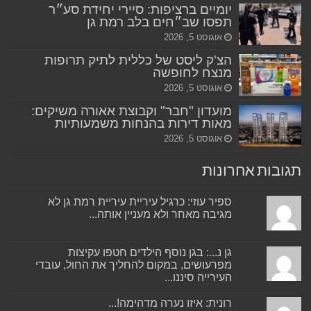
יומיים ברציפות: סיירי יחידת סע״ר
תפסו שב״חים בלב רמת גן
אוגוסט 5, 2026
הצ'ק ליסט של כללית לתיק תרופות
מנצח לחופשה
אוגוסט 5, 2026
מועדון "חבר" וקבוצת אאורה משיקים:
מאות דירות בהנחות משמעותיות
אוגוסט 5, 2026
תגובות אחרונות
ספיר עוזי: כרגיל עיריית עיריית רמת גן לא
מגיבה מאחר ולא מעניין אותה...
גן נ...: בגן נוסף הילדים חטפו עקיצות
מפרעושים, במקום להחליך את החול, עובדי
העירייה סיננו...
רונית: איזו נערה מדהימה!...