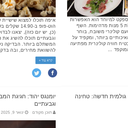
ספקט למיוחד הוא האפשרות
איפה תוכלו למצוא שישיית 
ליהנות מארוחת שף אישית הכוללת 5 מנות מדהימות. השף
הוט-פופ ב-.90
טעם קולינרי משובח, בוחר
(כן, יש יום כזה), יצאנו לב
יכותיים ביותר, ומקפיד על
וגבעתיים תוכלו להשיג את
טיח חוויה קולינרית מפתיעה
המשתלם ביותר. הבדיקה נע
 המוקפד …
להשוואת מחירים, ובה בדקנ
קרא עוד »
גולמית חדשה: טחינה
יומנגס יהוד: חגיגת המ
וגבעתיים
תוכן מקודם
ינואר 9, 2025