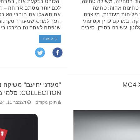
וק הטחינה, משיקה טחינה
והלוהט בבקעת אונו, במרחק 
חינות אחוה: טחינה
לכם יותר מסתם ארוחה – חוו
ליחות מעודנת, מיוצרת
אם תשאלו את חובבי האוכל 
ה דקה ובמרקם עדין וקטיפתי
הפך למותג שמעורר סקרנות 
לוטן, עשירה בסידן, סיבים
שנפתח לאחרונה במרכז ביג
קרא עוד »
"מעדני יחיעם" משיקה 
COLLECTION: סלמי מילאנו
תוכן מקודם
דצמבר 11, 2024