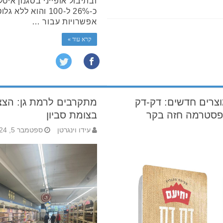
ובתיבול אופייני בסגנון איטל
כ-26% ל-100 והוא 
אפשרויות עבור …
קרא עוד »
וצרים חדשים: דק-דק
מתקרבים לרמת גן: הצצ
 פסטרמה חזה בקר
בצומת סביון
עידו וינגרטן
ספטמבר 5, 2024