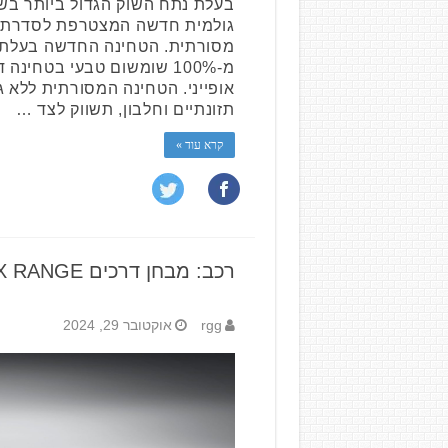
בעלת נתח השוק הגדול ביותר בש
גולמית חדשה המצטרפת לסדרת ט
מסורתית. הטחינה החדשה בעלת מ
מ-100% שומשום טבעי בטחינ
אופייני. הטחינה המסורתית ללא ג
תזונתיים וחלבון, תשווק לצד …
קרא עוד »
רכב: מבחן דרכים MG4 X RANGE
rgg
אוקטובר 29, 2024