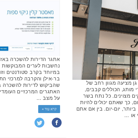
אתגר הדירות להשכרה באזו
נחשבות לערים המבוקשות בי
במיוחד בקרב סטודנטים וזוג
בר-אילן והקרבה למרכזי הת
גן מציעה מגוון רחב של
שהביקוש לדירות להשכרה ב
י מותג, הכוללים קבבים,
האתגרים המרכזיים העומדים
ים מצוינים. כל נתח בשר
על מצב …
ם, כך שאתם יכולים להיות
ותר, יום-יום. בין אם אתם
קרא עוד »
 או …