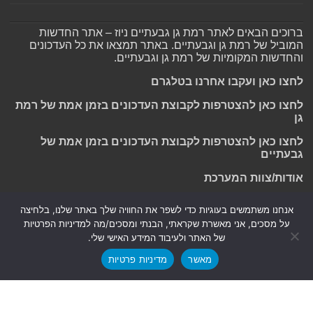
ברוכים הבאים לאתר רמת גן גבעתיים ניוז – אתר החדשות
המוביל של רמת גן וגבעתיים. באתר תמצאו את כל העדכונים
והחדשות המקומיות של רמת גן וגבעתיים.
לחצו כאן ועקבו אחרנו בטלגרם
לחצו כאן להצטרפות לקבוצת העדכונים בזמן אמת של רמת
גן
לחצו כאן להצטרפות לקבוצת העדכונים בזמן אמת של
גבעתיים
אודות/צוות המערכת
אנחנו משתמשים בעוגיות כדי לשפר את החוויה שלך באתר שלנו, בלחיצה
על מסכים, אני מאשרת שקראתי, הבנתי ומסכים/מה למדיניות הפרטיות
Powered by
Nintay
של האתר ולעיבוד המידע האישי שלי.
מאשר
מדיניות פרטיות
© כל הזכויות שמורות 2026, רמת גן גבעתיים ניוז.
הצהרת נגישות
|
חדשות בת ים-חולון
|
חדשות רמת גן-גבעתיים
|
חדשות בקעת אונו
|
תקנון אתר ומדיניות פרטיות