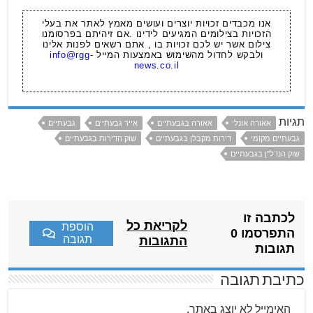
אנו מכבדים זכויות יוצרים ועושים מאמץ לאתר את בעלי
הזכויות בצילומים המגיעים לידינו .אם זיהיתם בפרסומנו
צילום אשר יש לכם זכויות בו , אתם רשאים לפנות אלינו
ולבקש לחדול מהשימוש באמצעות המייל
info@rgg-
news.co.il
תגיות
אאורה אונלי
אאורה בגבעתיים
אייר גבעתיים
גבעתיים
גבעתיים מקומי
דירות מקבלן בגבעתיים
שוק הדירות בגבעתיים
שוק הנדל"ן בגבעתיים
לכתבה זו
לקריאת כל
הוספת
התפרסמו 0
תגובה
התגובות
תגובות
כתיבת תגובה
האימייל לא יוצג באתר.