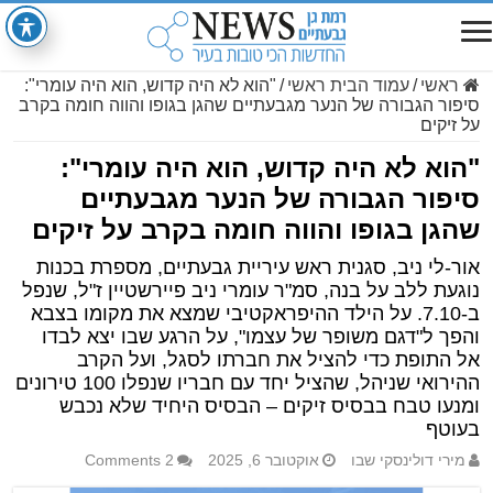
ראשי
/
עמוד הבית ראשי
/
"הוא לא היה קדוש, הוא היה עומרי":
סיפור הגבורה של הנער מגבעתיים שהגן בגופו והווה חומה בקרב
על זיקים
"הוא לא היה קדוש, הוא היה עומרי":
סיפור הגבורה של הנער מגבעתיים
שהגן בגופו והווה חומה בקרב על זיקים
אור-לי ניב, סגנית ראש עיריית גבעתיים, מספרת בכנות
נוגעת ללב על בנה, סמ"ר עומרי ניב פיירשטיין ז"ל, שנפל
ב-7.10. על הילד ההיפראקטיבי שמצא את מקומו בצבא
והפך ל"דגם משופר של עצמו", על הרגע שבו יצא לבדו
אל התופת כדי להציל את חברתו לסגל, ועל הקרב
ההירואי שניהל, שהציל יחד עם חבריו שנפלו 100 טירונים
ומנעו טבח בבסיס זיקים – הבסיס היחיד שלא נכבש
בעוטף
מירי דולינסקי שבו
אוקטובר 6, 2025
2 Comments