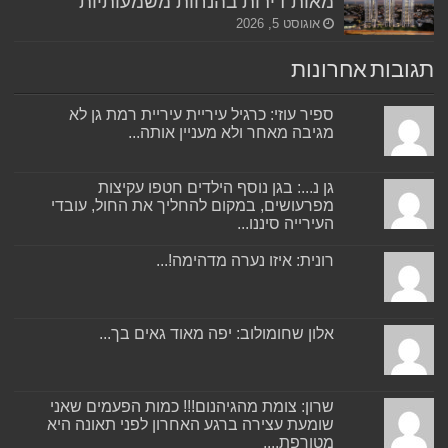
מאות דירות בהנחות משמעותיות
אוגוסט 5, 2026
תגובות אחרונות
ספיר עוזי: כרגיל עיריית עיריית רמת גן לא
מגיבה מאחר ולא מעניין אותה...
גן נ...: בגן נוסף הילדים חטפו עקיצות
מפרעושים, במקום להחליך את החול, עובדי
העירייה סיננו...
רונית: איזו נערה מדהימה!...
אלון שחומולוב: יפה מאוד גאים בך...
שרון: צומת מהגיהנום!!! כמות הפעמים שאני
שומעת עצירה ברגע האחרון לפני תאונה היא
מטורפת....