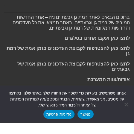
ברוכים הבאים לאתר רמת גן גבעתיים ניוז – אתר החדשות
המוביל של רמת גן וגבעתיים. באתר תמצאו את כל העדכונים
והחדשות המקומיות של רמת גן וגבעתיים.
לחצו כאן ועקבו אחרנו בטלגרם
לחצו כאן להצטרפות לקבוצת העדכונים בזמן אמת של רמת
גן
לחצו כאן להצטרפות לקבוצת העדכונים בזמן אמת של
גבעתיים
אודות/צוות המערכת
אנחנו משתמשים בעוגיות כדי לשפר את החוויה שלך באתר שלנו, בלחיצה
על מסכים, אני מאשרת שקראתי, הבנתי ומסכים/מה למדיניות הפרטיות
Powered by
Nintay
של האתר ולעיבוד המידע האישי שלי.
מאשר
מדיניות פרטיות
© כל הזכויות שמורות 2026, רמת גן גבעתיים ניוז.
הצהרת נגישות
|
חדשות בת ים-חולון
|
חדשות רמת גן-גבעתיים
|
חדשות בקעת אונו
|
תקנון אתר ומדיניות פרטיות