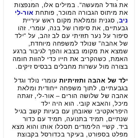
את גודל המעשה". במילים אלו, המנפצות
את מיתוס הגבורה המוכר, פותחת
אור-לי
ניב
, סגנית וממלאת מקום ראש עיריית
גבעתיים, את סיפורו של בנה, עומרי. זהו
סיפור על נער תזזיתי עם לב זהב, על "ילד
של אהבה" שנולד למשפחה מיוחדת,
שמצא את מקומו בצבא והפך לגיבור ברגע
האמת, כשהקריב את חייו כדי להוות חומה
בצורה מול עשרות מחבלים בבסיס זיקים.
ילד של אהבה ותזזיתיות
עומרי נולד וגדל
בגבעתיים, לתוך משפחה ייחודית ומלאת
אהבה של שלושה הורים – אור-לי, זוגתה
מיכל, והאבא קובי. הוא היה ילד
היפראקטיבי שאובחן עם בעיות קשב בגיל
שנתיים, תמיד בתנועה, תמיד עם כדור
ביד. קשיי הלימודים תסכלו אותו והוא מצא
מפלט בספורט, בעיקר בכדורסל בקבוצת