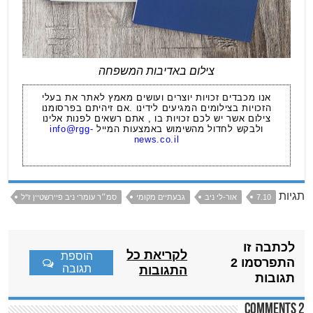
צילום באדיבות המשפחה
אנו מכבדים זכויות יוצרים ועושים מאמץ לאתר את בעלי
הזכויות בצילומים המגיעים לידינו .אם זיהיתם בפרסומנו
צילום אשר יש לכם זכויות בו , אתם רשאים לפנות אלינו
ולבקש לחדול מהשימוש באמצעות המייל
info@rgg-
news.co.il
תגיות
7.10
אור-לי ניב
גבעתיים מקומי
סמ״ר עומרי ניב פיירשטיין ז"ל
לכתבה זו
לקריאת כל
הוספת
התפרסמו 2
תגובה
התגובות
תגובות
2 comments