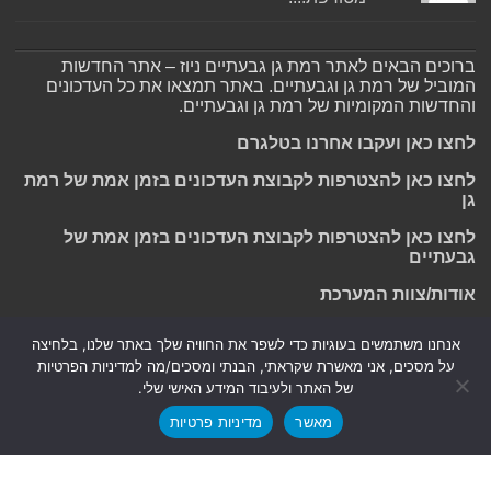
ברוכים הבאים לאתר רמת גן גבעתיים ניוז – אתר החדשות
המוביל של רמת גן וגבעתיים. באתר תמצאו את כל העדכונים
והחדשות המקומיות של רמת גן וגבעתיים.
לחצו כאן ועקבו אחרנו בטלגרם
לחצו כאן להצטרפות לקבוצת העדכונים בזמן אמת של רמת
גן
לחצו כאן להצטרפות לקבוצת העדכונים בזמן אמת של
גבעתיים
אודות/צוות המערכת
אנחנו משתמשים בעוגיות כדי לשפר את החוויה שלך באתר שלנו, בלחיצה
על מסכים, אני מאשרת שקראתי, הבנתי ומסכים/מה למדיניות הפרטיות
Powered by
Nintay
של האתר ולעיבוד המידע האישי שלי.
מאשר
מדיניות פרטיות
© כל הזכויות שמורות 2026, רמת גן גבעתיים ניוז.
הצהרת נגישות
|
חדשות בת ים-חולון
|
חדשות רמת גן-גבעתיים
|
חדשות בקעת אונו
|
תקנון אתר ומדיניות פרטיות