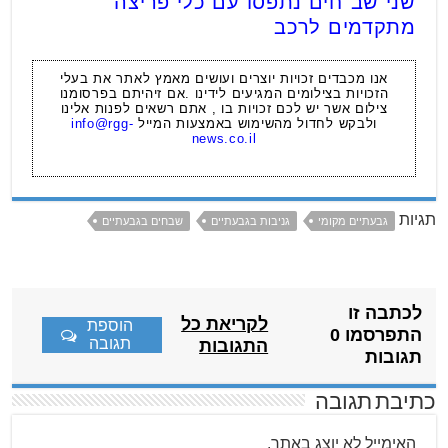
שני שב"חים נתפסו עם כלי פריצה
מתקדמים לרכב
אנו מכבדים זכויות יוצרים ועושים מאמץ לאתר את בעלי
הזכויות בצילומים המגיעים לידינו .אם זיהיתם בפרסומנו
צילום אשר יש לכם זכויות בו , אתם רשאים לפנות אלינו
ולבקש לחדול מהשימוש באמצעות המייל
info@rgg-
news.co.il
תגיות
גבעתיים מקומי
גניבות בגבעתיים
שבחים בגבעתיים
לכתבה זו
לקריאת כל
הוספת
התפרסמו 0
תגובה
התגובות
תגובות
כתיבת תגובה
האימייל לא יוצג באתר.