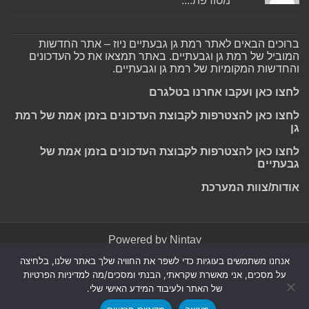
מטורפת....
ברוכים הבאים לאתר רמת גן גבעתיים ניוז – אתר החדשות
המוביל של רמת גן וגבעתיים. באתר תמצאו את כל העדכונים
והחדשות המקומיות של רמת גן וגבעתיים.
לחצו כאן ועקבו אחרנו בטלגרם
לחצו כאן להצטרפות לקבוצת העדכונים בזמן אמת של רמת
גן
לחצו כאן להצטרפות לקבוצת העדכונים בזמן אמת של
גבעתיים
אודות/צוות המערכת
Powered by
Nintay
אנחנו משתמשים בעוגיות כדי לשפר את החוויה שלך באתר שלנו, בלחיצה
© כל הזכויות שמורות 2026, רמת גן גבעתיים ניוז.
הצהרת נגישות
|
על מסכים, אני מאשרת שקראתי, הבנתי ומסכים/מה למדיניות הפרטיות
חדשות בת ים-חולון
|
חדשות רמת גן-גבעתיים
|
חדשות בקעת אונו
|
של האתר ולעיבוד המידע האישי שלי.
תקנון אתר ומדיניות פרטיות