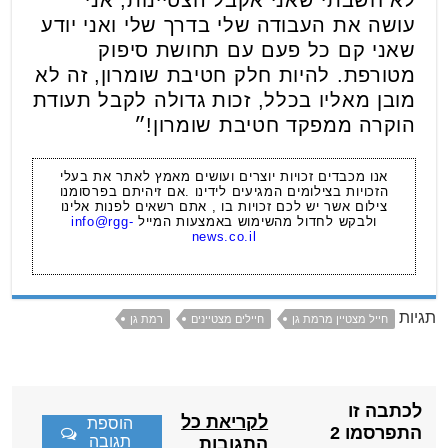
עושה את העבודה שלי בדרך שלי ואני יודע
שאני קם כל פעם עם תחושת סיפוק
מטורפת. להיות חלק חטיבת שומרון, זה לא
מובן מאליו בכלל, זכות גדולה לקבל תעודת
הוקרה ממפקד חטיבת שומרון!״
אנו מכבדים זכויות יוצרים ועושים מאמץ לאתר את בעלי
הזכויות בצילומים המגיעים לידינו .אם זיהיתם בפרסומנו
צילום אשר יש לכם זכויות בו , אתם רשאים לפנות אלינו
ולבקש לחדול מהשימוש באמצעות המייל
info@rgg-
news.co.il
תגיות
חייל מצטיין מרמת גן
חיילים מצטיינים
רמת גן
לכתבה זו
לקריאת כל
הוספת
התפרסמו 2
תגובה
התגובות