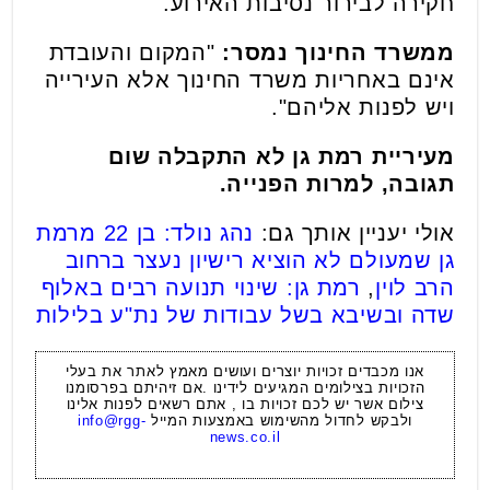
חקירה לבירור נסיבות האירוע
".
ממשרד החינוך נמסר
:
"
המקום והעובדת
אינם באחריות משרד החינוך אלא העירייה
ויש לפנות אליהם"
.
מעיריית רמת גן לא התקבלה שום
תגובה, למרות הפנייה
.
אולי יעניין אותך גם:
נהג נולד: בן 22 מרמת
גן שמעולם לא הוציא רישיון נעצר ברחוב
הרב לוין
,
רמת גן: שינוי תנועה רבים באלוף
שדה ובשיבא בשל עבודות של נת"ע בלילות
אנו מכבדים זכויות יוצרים ועושים מאמץ לאתר את בעלי
הזכויות בצילומים המגיעים לידינו .אם זיהיתם בפרסומנו
צילום אשר יש לכם זכויות בו , אתם רשאים לפנות אלינו
ולבקש לחדול מהשימוש באמצעות המייל
info@rgg-
news.co.il