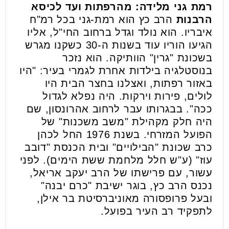
רמת גני מלידה: מהרפתות ועד לכיסא
הרבנות
הרב כץ הוא רמת-גני בכל רמ"ח
איבריו. הוא נולד וגדל ברחוב החי"ל, אליו
הגיעו הוריו עוד בשנות ה-30 כשקנו מגרש
בשכונת "גרין" הוותיקה. הוא נזכר
בנוסטלגיה בילדות אחרת לגמרי בעיר: "היו
באזור רפתות, ואצלנו בחצר הבית היו
לולים, פירות וירקות. היה נפלא לגדול
ככה". בבגרותו עבר לרחוב אהרונסון, שם
היה חלק מקהילת "משב משכנות" של
הפועל המזרחי. בשנת 1976 החל לכהן
כרב שכונת "הבילויים" ובית הכנסת "דובב
עוז" (ע"ש חלל מלחמת ששת הימים). לפני
עשור, עם פרישתו של הרב יעקב אריאל,
נכנס הרב כץ, בוגר ישיבת "כרם יבנה"
ובעל פרופסורה מאוניברסיטת בר אילן,
לתפקיד רב העיר בפועל.