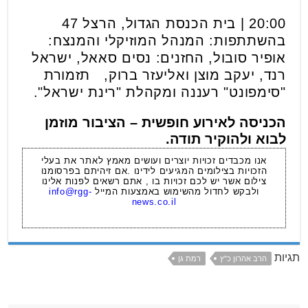
20:00 | בית הכנסת הגדול, הרצל 47
בהשתתפות: המנהל המוזיקלי והמנצח:
אופיר סובול, החזנים: נסים סאאל, ישראל
רנד, יעקב מוצן ואליעזר ברוק, תזמורת
"סימפונט" רעננה ומקהלת "רינת ישראל".
הכניסה לאירוע חופשית – הציבור מוזמן
לבוא ולהוקיר תודה.
אנו מכבדים זכויות יוצרים ועושים מאמץ לאתר את בעלי
הזכויות בצילומים המגיעים לידינו .אם זיהיתם בפרסומנו
צילום אשר יש לכם זכויות בו , אתם רשאים לפנות אלינו
ולבקש לחדול מהשימוש באמצעות המייל
info@rgg-
news.co.il
תגיות
הרב אהרון כ"ץ
רמת גן